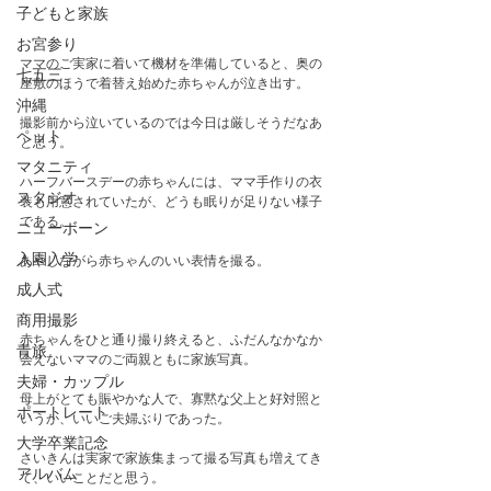
子どもと家族
お宮参り
ママのご実家に着いて機材を準備していると、奥の
七五三
座敷のほうで着替え始めた赤ちゃんが泣き出す。
沖縄
撮影前から泣いているのでは今日は厳しそうだなあ
ペット
と思う。
マタニティ
ハーフバースデーの赤ちゃんには、ママ手作りの衣
スタジオ
装も用意されていたが、どうも眠りが足りない様子
である。
ニューボーン
入園入学
あやしながら赤ちゃんのいい表情を撮る。
成人式
商用撮影
赤ちゃんをひと通り撮り終えると、ふだんなかなか
青旅
会えないママのご両親ともに家族写真。
夫婦・カップル
母上がとても賑やかな人で、寡黙な父上と好対照と
ポートレート
いうか、いいご夫婦ぶりであった。
大学卒業記念
さいきんは実家で家族集まって撮る写真も増えてき
アルバム
て、いいことだと思う。