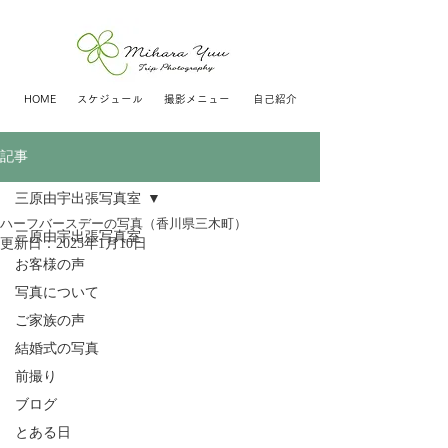
HOME
スケジュール
撮影メニュー
自己紹介
記事
三原由宇出張写真室
ハーフバースデーの写真（香川県三木町）
三原由宇出張写真室
更新日：
2025年1月10日
お客様の声
写真について
ご家族の声
結婚式の写真
前撮り
ブログ
とある日