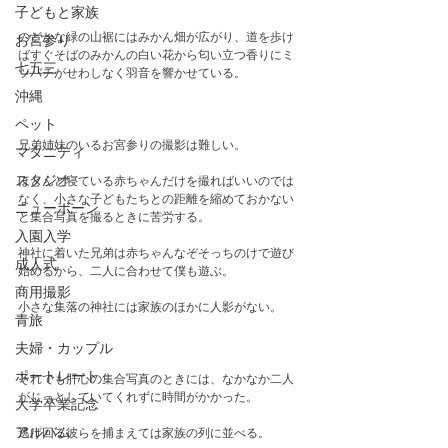
子どもと家族
のどかな緑の山裾にはみかん畑が広がり、道を歩け
お宮参り
ばすぐそばのみかんの白い花から匂い立つ香りにミ
七五三
ツバチがせわしなく羽音を響かせている。
沖縄
ペット
兄弟姉妹のいるお宮参りの撮影は難しい。
マタニティ
スタジオ
ほとんど寝ている赤ちゃんだけを撮ればいいのでは
なく、小さな子どもたちとの距離を縮めておかない
ニューボーン
と集合写真を撮るときに苦労する。
入園入学
神社に着いた兄弟は赤ちゃんなぞそっちのけで遊び
成人式
始めるから、二人に合わせて僕も遊ぶ。
商用撮影
小さな集落の神社には家族のほかに人影がない。
青旅
夫婦・カップル
ポートレート
それでも肝心の集合写真のときには、なかなか二人
がじっとしていてくれずに時間がかかった。
大学卒業記念
アルバム
逃げ回る彼らを捕まえては家族の列に並べる。