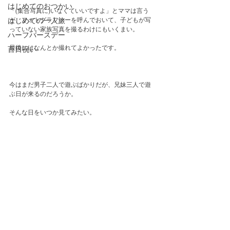
はじめてのおつかい
「(集合写真に)いなくていいですよ」とママは言う
が、フォトグラファーを呼んでおいて、子どもが写
はじめての一人旅
っていない家族写真を撮るわけにもいくまい。
ハーフバースデー
最後にはなんとか撮れてよかったです。
百日祝い
今はまだ男子二人で遊ぶばかりだが、兄妹三人で遊
ぶ日が来るのだろうか。
そんな日をいつか見てみたい。