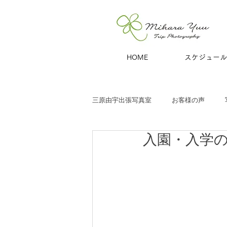
HOME
スケジュール
三原由宇出張写真室
お客様の声
入園・入学
子どもと家族
お宮参り
七
商用撮影
青旅
夫婦・カッ
ハーフバースデー
百日祝い