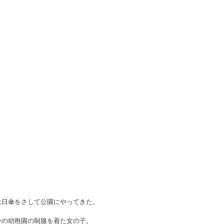
は日傘をさして公園にやってきた。
かの幼稚園の制服を着た女の子。