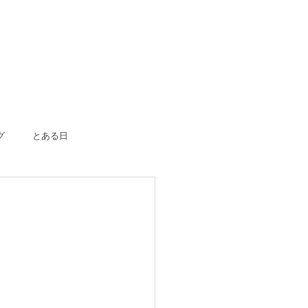
グ
とある日
ボーン
入園入学
成人式
のおつかい
はじめての一人旅