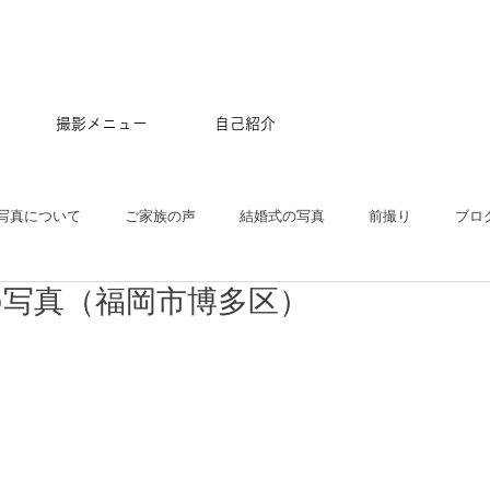
撮影メニュー
自己紹介
写真について
ご家族の声
結婚式の写真
前撮り
ブロ
の写真（福岡市博多区）
五三
沖縄
ペット
マタニティ
スタジオ
ニュー
プル
ポートレート
大学卒業記念
アルバム
はじめて