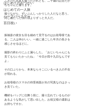
ふざけた写真も撮ったけれども、二十歳の記念だか
はじめてのおつかい
らちゃんと撮ります。
はじめての一人旅
撮りながら、ずいぶんしっかりした人だなと思う。
ハーフバースデー
同じ歳だった頃の僕よりずっと大人だ。
百日祝い
振袖姿の彼女を目を細めて見守るのはお祖母様であ
る。二人は仲がいい。一緒に過ごした年月の長さを
感じさせるほどに。
撮影の終わりにふと漏らした。「おじいちゃんにも
見てもらいたかったね」「今日が四十九日なんです
よ」
その口ぶりから、本来ならそこにいるべき人の不在
が現れる。
お祖母様のスマホの待受画面が夫の写真なのはさっ
き見ていた。
機材をバッグに仕舞う前に、撮り忘れているものが
あるような気がして思い出した。お祖父様の遺影は
お持ちですか。