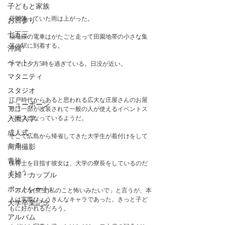
子どもと家族
昼間降っていた雨は上がった。
お宮参り
七五三
福塩線の電車はがたごと走って田園地帯の小さな集
落の駅に到着する。
沖縄
ペット
すでに夕方5時を過ぎている。日没が近い。
マタニティ
スタジオ
江戸時代からあると思われる広大な庄屋さんのお屋
ニューボーン
敷は一部が改装されて一般の人が使えるイベントス
ペースになっているようだ。
入園入学
成人式
そこで広島から帰省してきた大学生が着付けをして
いる。
商用撮影
青旅
保育士を目指す彼女は、大学の寮長をしているのだ
という。
夫婦・カップル
ポートレート
「みんな(寮生)私のこと怖いみたいで」と言うが、本
人は実際ひょうきんなキャラであった。きっと子ど
大学卒業記念
もに好かれるだろう。
アルバム