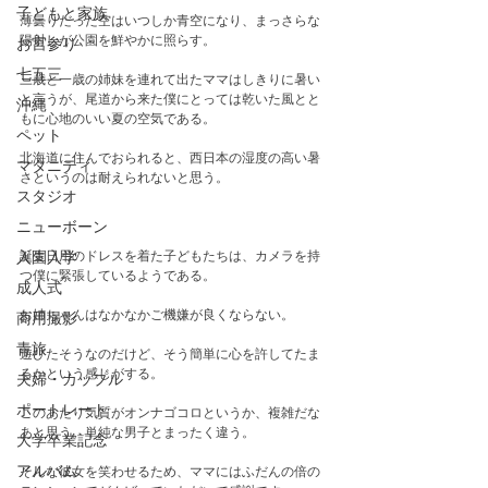
子どもと家族
薄曇りだった空はいつしか青空になり、まっさらな
陽射しが公園を鮮やかに照らす。
お宮参り
七五三
三歳と一歳の姉妹を連れて出たママはしきりに暑い
と言うが、尾道から来た僕にとっては乾いた風とと
沖縄
もに心地のいい夏の空気である。
ペット
北海道に住んでおられると、西日本の湿度の高い暑
マタニティ
さというのは耐えられないと思う。　
スタジオ
ニューボーン
誕生日用のドレスを着た子どもたちは、カメラを持
入園入学
つ僕に緊張しているようである。
成人式
お姉ちゃんはなかなかご機嫌が良くならない。　
商用撮影
青旅
遊びたそうなのだけど、そう簡単に心を許してたま
るかという感じがする。
夫婦・カップル
ポートレート
このあたり気質がオンナゴコロというか、複雑だな
あと思う。単純な男子とまったく違う。
大学卒業記念
アルバム
そんな彼女を笑わせるため、ママにはふだんの倍の