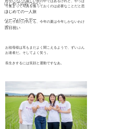
昨今いろいろ厳しい世の中ではあるけれど、やっぱ
はじめてのおつかい
り集まって写真を撮っておくのは必要なことだと思
う。
はじめての一人旅
ハーフバースデー
あたり前だけれども、今年の夏は今年しかないわけ
で。
百日祝い
お祖母様は耳もまだよく聞こえるようで、ずいぶん
お達者だ。そしてよく笑う。
長生きするには笑顔と運動ですなあ。