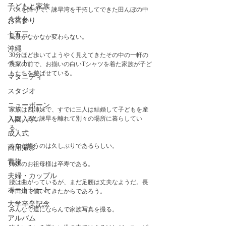
子どもと家族
バスを降りて、諫早湾を干拓してできた田んぼの中
を歩く。
お宮参り
七五三
風景がなかなか変わらない。
沖縄
30分ほど歩いてようやく見えてきたその中の一軒の
ペット
農家の前で、お揃いの白いTシャツを着た家族が子ど
もたちを遊ばせている。
マタニティ
スタジオ
ニューボーン
家族は四姉妹で、すでに三人は結婚して子どもを産
んだ。みな諫早を離れて別々の場所に暮らしてい
入園入学
る。
成人式
みなが揃うのは久しぶりであるらしい。
商用撮影
青旅
姉妹のお祖母様は卒寿である。
夫婦・カップル
腰は曲がっているが、まだ足腰は丈夫なようだ。長
ポートレート
年田畑で働いてきたからであろう。
大学卒業記念
みんなで道にならんで家族写真を撮る。　
アルバム