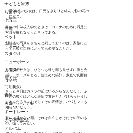
子どもと家族
中学2年生の少女は、口元をきりりと結んで桜の花の
お宮参り
下に立つ。
七五三
昨年の中学校入学のときは、コロナのために満足に
沖縄
写真が撮れなかったそうである。
ペット
制服姿の写真をきちんと残しておくのは、家族にと
マタニティ
っても彼女自身にとっても必要なことだ。
スタジオ
ニューボーン
思春期の彼女は、ひとつも嫌な顔も見せずに僕と会
入園入学
話し、ポーズをとる。控えめな笑顔。素直で真面目
成人式
な子だ。
商用撮影
きっと今日はカメラの前にいるからなんだろう。ふ
青旅
だんの彼女はどんな表情で友達とふざけあったりし
てるんだろう。おそらくその表情は、パパもママも
夫婦・カップル
知らないだろう。
ポートレート
親には見せない顔。それは自立しかけたその子のも
大学卒業記念
の。撮ってみたい。
アルバム