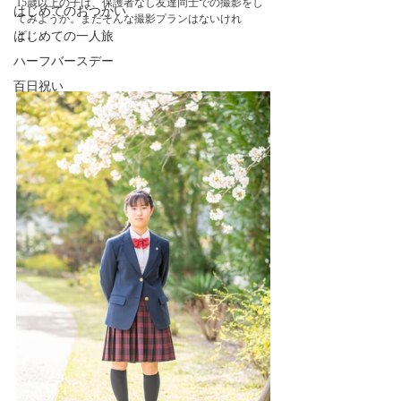
15歳以上の子は、保護者なし友達同士での撮影をし
はじめてのおつかい
てみようか。まだそんな撮影プランはないけれ
ど。　
はじめての一人旅
ハーフバースデー
百日祝い