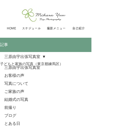
HOME
スケジュール
撮影メニュー
自己紹介
記事
三原由宇出張写真室
子どもと家族の写真（東京都練馬区）
三原由宇出張写真室
お客様の声
写真について
ご家族の声
結婚式の写真
前撮り
ブログ
とある日