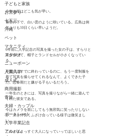
子どもと家族
今年の桜はどこも気が早い。
お宮参り
七五三
青空の下で、白い雲のように咲いている。広島は例
年よりも10日くらい早いようだ。
沖縄
ペット
マタニティ
6年前に入学記念の写真を撮った女の子は、すらりと
スタジオ
背が伸びて、帽子とランドセルが小さくなってい
る。
ニューボーン
卒業式はすでに終わっているのに、もう一度制服を
入園入学
着て写真を撮らせてくれるなんて、よくできた子
成人式
だ。思春期だと嫌がる子もいるだろう。
商用撮影
一年生のときには、写真を撮りながら一緒に遊んで
青旅
くれた彼女である。　
夫婦・カップル
今はカメラを前にしてもう無邪気に笑ったりしない
ポートレート
が、弟と仲良くふざけ合っている様子は微笑まし
い。
大学卒業記念
アルバム
このまままっすぐ大人になっていってほしいと思