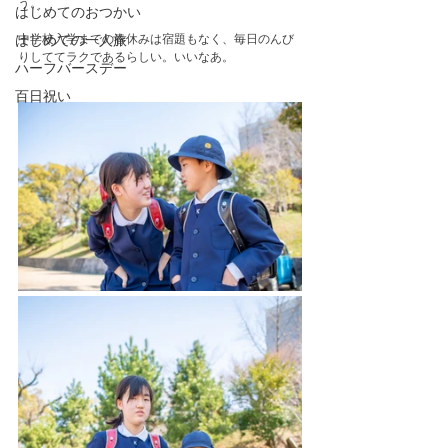
う。
はじめてのおつかい
中学校入学までの春休みは宿題もなく、毎日のんび
はじめての一人旅
りしててラクであるらしい。いいなあ。
ハーフバースデー
百日祝い