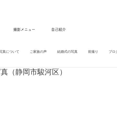
撮影メニュー
自己紹介
写真について
ご家族の声
結婚式の写真
前撮り
ブロ
写真（静岡市駿河区）
五三
沖縄
ペット
マタニティ
スタジオ
ニュー
プル
ポートレート
大学卒業記念
アルバム
はじめて