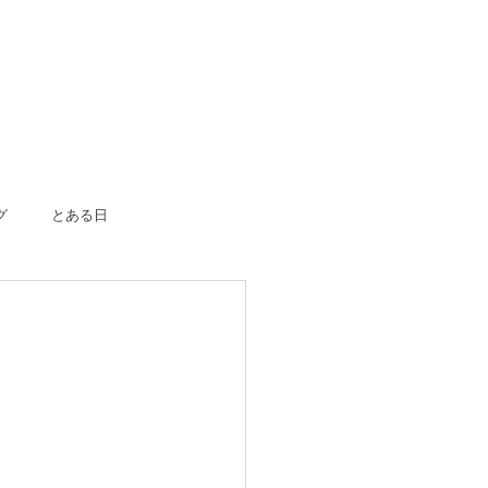
グ
とある日
ボーン
入園入学
成人式
のおつかい
はじめての一人旅