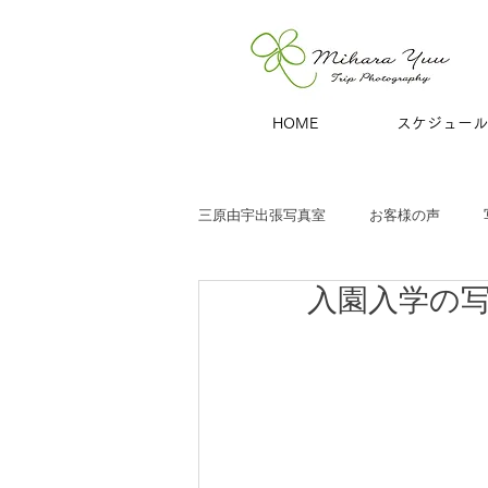
HOME
スケジュール
三原由宇出張写真室
お客様の声
入園入学の
子どもと家族
お宮参り
七
商用撮影
青旅
夫婦・カッ
ハーフバースデー
百日祝い