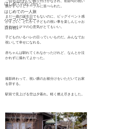
ご自宅はかわいい飾り付けがなされ、初節句の祝い
はじめてのおつかい
膳がずらりとテーブルに並べられた。
はじめての一人旅
まだ一歳の誕生日でもないのに、ビッグイベント感
ハーフバースデー
がすごい。とにかく子どもの祝い事を楽しんじゃお
うというママの心意気がとてもいい。
百日祝い
子どものいるハレの日っていいものだ。みんなでお
祝いして幸せになれる。　
赤ちゃんは馴れてくれなかったけれど、なんとか泣
かれずに撮れてよかった。
撮影終わって、祝い膳のお裾分けをいただいてお家
を辞する。
駅前で見上げる空は夕暮れ。軽く燃え尽きました。