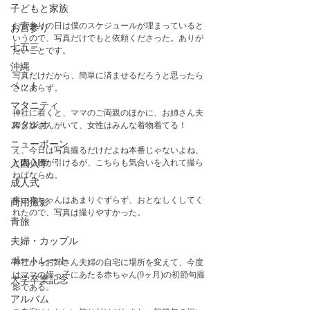
子どもと家族
お宮参りの日は僕のスケジュールが埋まっていると
お宮参り
いうので、写真だけでもと依頼くださった。ありが
七五三
たいことです。
沖縄
写真だけだから、簡単に済ませるだろうと思ったら
ペット
さにあらず。
マタニティ
神社に着くと、ママのご両親のほかに、お姉さん夫
スタジオ
婦と妹さんがいて、女性はみんな着物着てる！
ニューボーン
え、今日は写真撮るだけだよね本番じゃないよね、
と内心腰が引けるが、こちらも気合いを入れて撮ら
入園入学
ねばならぬ。
成人式
幸い赤ちゃんはあまりぐずらず、おとなしくしてく
商用撮影
れたので、写真は撮りやすかった。
青旅
夫婦・カップル
ポートレート
神社からお姉さん夫婦の自宅に場所を変えて、今度
はママの姪っ子にあたる赤ちゃん(9ヶ月)の初節句撮
大学卒業記念
影である。
アルバム