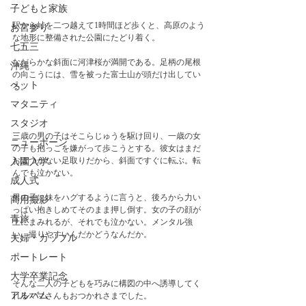
子どもと家族
駅から峠を二つ越えて1時間ほど歩くと、高原のよう
お宮参り
な地形に整備された公園にたどり着く。
七五三
なだらかな斜面に河津桜が満開である。足柄の尾根
沖縄
の向こうには、雪を被った富士山が頭だけ出してい
ペット
る。　
マタニティ
スタジオ
三歳の男の子はそこらじゅうを駆け回り、一歳の女
ニューボーン
の子も抱っこを嫌がって歩こうとする。彼女はまだ
おぼつかない足取りだから、斜面ですぐに転ぶ。転
入園入学
んでも泣かない。
成人式
男の子に妹をハグするように言うと、後ろから力い
商用撮影
っぱい抱きしめてそのまま押し倒す。女の子の顔が
青旅
土にまみれるが、それでも泣かない。メンタル強
い。撮りやすいんだかどうなんだか。
夫婦・カップル
ポートレート
大学卒業記念
そんな二人の子どもを巧みに構図の中へ誘導してく
アルバム
れるママさんもおつかれさまでした。