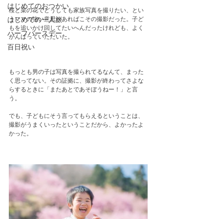
はじめてのおつかい
桜と菜の花でどうしても家族写真を撮りたい、とい
うママの強い意思があればこその撮影だった。子ど
はじめての一人旅
もを追いかけ回してたいへんだったけれども、よく
ハーフバースデー
がんばっていただいた。
百日祝い
もっとも男の子は写真を撮られてるなんて、まった
く思ってない。その証拠に、撮影が終わってさよな
らするときに「またあとであそぼうねー！」と言
う。
でも、子どもにそう言ってもらえるということは、
撮影がうまくいったということだから、よかったよ
かった。