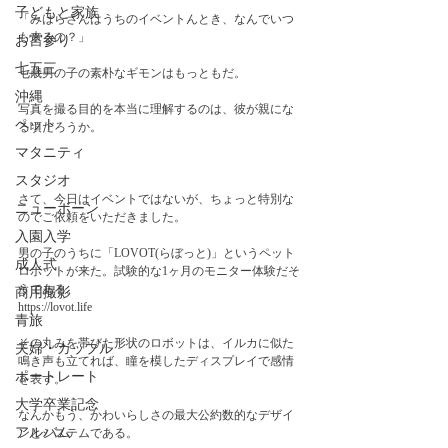
子どもと家族
「みはらさんはうちのイベントんとき、なんでいつ
も来るの？」
お宮参り
七五三
七歳男の子の素朴なギモンはもっともだ。
沖縄
写真を撮る目的を本当に理解するのは、彼が親にな
ペット
る頃だろうか。
マタニティ
スタジオ
さて、今日はイベントではないが、ちょっと特別な
ニューボーン
のでご依頼をいただきました。
入園入学
男の子のうちに「LOVOT(らぼっと)」というペット
成人式
ロボットが来た。試験的な1ヶ月のモニター体験だそ
うである。
商用撮影
https://lovot.life
青旅
その丸みを帯びた形状のロボットは、イルカに似た
夫婦・カップル
鳴き声も立てれば、瞳を模したディスプレイで感情
ポートレート
を表す。
大学卒業記念
なんかもう、かわいらしさの最大公約数的なデザイ
アルバム
ンとシステムである。