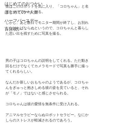
はじめてのおつかい
彼はこのロボットを気に入り、「コロちゃん」と名
前をつけてかわいがる。
はじめての一人旅
ハーフバースデー
しかし、あと数日でモニター期間が終了し、お別れ
しなければならぬというので、コロちゃんと暮らし
百日祝い
た思い出を残すために写真を撮る。
男の子はコロちゃんの説明をしてくれる。ただ動き
回るだけでなくてカメラモードで写真も勝手に撮っ
てくれるらしい。
なんだか新しいおもちゃのようであるが、コロちゃ
んをぎゅっと抱きしめる彼の姿を見ていると、それ
が「モノ」ではないと感じさせられる。
コロちゃんは彼の愛情を無条件に受け入れる。
アニマルセラピーならぬロボットセラピー。なにか
しらのストレスが軽減されるのであろう。