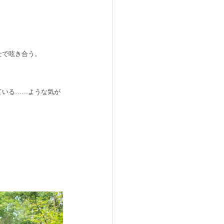
士で呟き合う。　
ている……ような気が