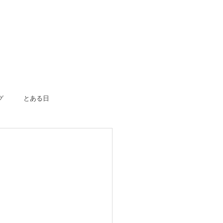
グ
とある日
ボーン
入園入学
成人式
のおつかい
はじめての一人旅