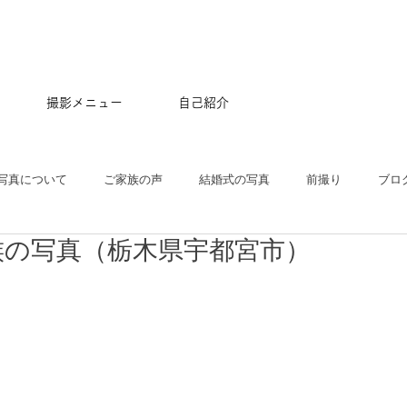
撮影メニュー
自己紹介
写真について
ご家族の声
結婚式の写真
前撮り
ブロ
族の写真（栃木県宇都宮市）
五三
沖縄
ペット
マタニティ
スタジオ
ニュー
プル
ポートレート
大学卒業記念
アルバム
はじめて