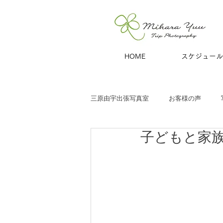
HOME
スケジュール
三原由宇出張写真室
お客様の声
子どもと家
子どもと家族
お宮参り
七
商用撮影
青旅
夫婦・カッ
ハーフバースデー
百日祝い