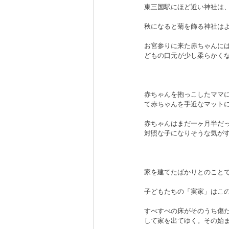
東三国駅にほど近い神社は
秋になると菊を飾る神社は
お宮参りに来た赤ちゃんに
どもの口元が少し柔らかく
赤ちゃんを抱っこしたママ
て赤ちゃんを手近なマット
赤ちゃんはまだ一ヶ月半だ
対照な子になりそうな気が
家を建てたばかりとのこと
子どもたちの「実家」はこ
すべすべの床がそのうち傷
して家を出てゆく。その始