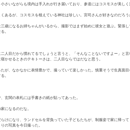
、小さいながらも境内は手入れが行き届いており、参道にはコスモスが美しく
よくあるが、コスモスを植えている神社は珍しい。宮司さんが好きなのだろう
は三歳になるお姉ちゃんがいるから、撮影ではまず始めに彼女と遊ぶ。緊張し
なる。
に二人目だから慣れてるでしょうと言うと、「そんなことないですよー」と言
に寝かせるときのテキトーさは、二人目ならではだなと思う。
ったが、なかなかに表情豊かで、撮っていて楽しかった。慎重そうで生真面目
する。
で、玄関の表札には手書きの紙が貼ってあった。　
の家になるのだな。
だらけになり、ランドセルを背負っていた子どもたちが、制服姿で家に帰って
まりの写真を今日撮った。