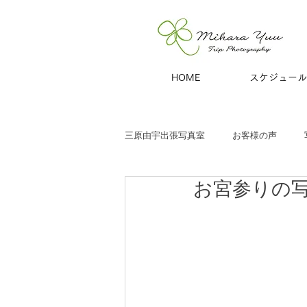
HOME
スケジュール
三原由宇出張写真室
お客様の声
お宮参りの
子どもと家族
お宮参り
七
商用撮影
青旅
夫婦・カッ
ハーフバースデー
百日祝い