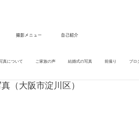
撮影メニュー
自己紹介
写真について
ご家族の声
結婚式の写真
前撮り
ブロ
写真（大阪市淀川区）
五三
沖縄
ペット
マタニティ
スタジオ
ニュー
プル
ポートレート
大学卒業記念
アルバム
はじめて