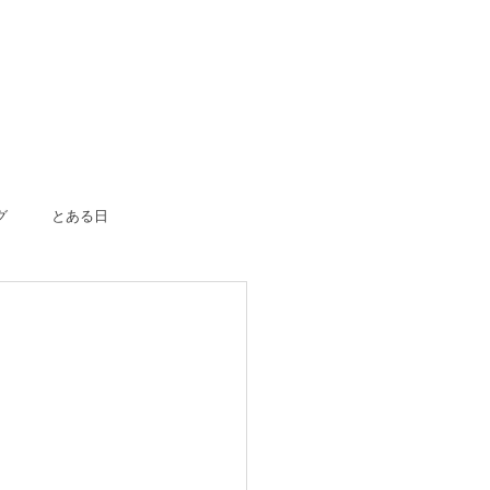
グ
とある日
ボーン
入園入学
成人式
のおつかい
はじめての一人旅