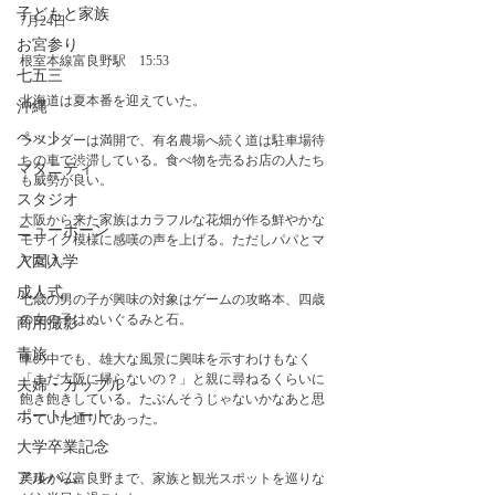
子どもと家族
7月24日
お宮参り
根室本線富良野駅　15:53
七五三
北海道は夏本番を迎えていた。
沖縄
ペット
ラベンダーは満開で、有名農場へ続く道は駐車場待
ちの車で渋滞している。食べ物を売るお店の人たち
マタニティ
も威勢が良い。
スタジオ
大阪から来た家族はカラフルな花畑が作る鮮やかな
ニューボーン
モザイク模様に感嘆の声を上げる。ただしパパとマ
マだけ。
入園入学
成人式
七歳の男の子が興味の対象はゲームの攻略本、四歳
の女の子はぬいぐるみと石。
商用撮影
青旅
車の中でも、雄大な風景に興味を示すわけもなく
「まだ大阪に帰らないの？」と親に尋ねるくらいに
夫婦・カップル
飽き飽きしている。たぶんそうじゃないかなあと思
ポートレート
っていた通りであった。
大学卒業記念
アルバム
美瑛から富良野まで、家族と観光スポットを巡りな