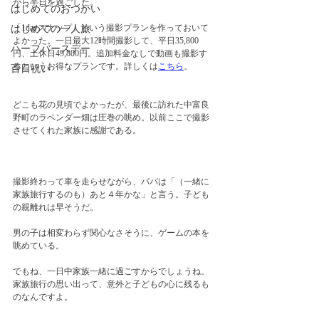
がら半日を過ごした。
はじめてのおつかい
「1dayスナップ」という撮影プランを作っておいて
はじめての一人旅
よかった。一日最大12時間撮影して、平日35,800
ハーフバースデー
円、土休日49,800円。追加料金なしで動画も撮影す
るというお得なプランです。詳しくは
こちら
。
百日祝い
どこも花の見頃でよかったが、最後に訪れた中富良
野町のラベンダー畑は圧巻の眺め。以前ここで撮影
させてくれた家族に感謝である。
撮影終わって車を走らせながら、パパは「（一緒に
家族旅行するのも）あと４年かな」と言う。子ども
の親離れは早そうだ。　
男の子は相変わらず関心なさそうに、ゲームの本を
眺めている。
でもね、一日中家族一緒に過ごすからでしょうね。
家族旅行の思い出って、意外と子どもの心に残るも
のなんですよ。