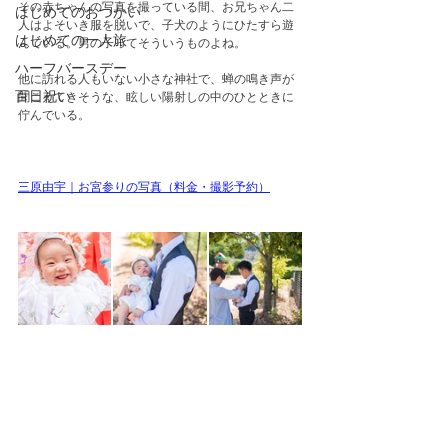
その赤ちゃんの写真を撮っている間、お兄ちゃん二
はじめてのおつかい
人はよそいき服を脱いで、子犬のようにひたすら遊
はじめての一人旅
んでいる。男の子ってそういうものよね。
ハーフバースデー
他に訪れる人もいない小さな神社で、蝉の鳴き声が
百日祝い
聞こえてきそうな、眩しい陽射しの中のひとときに
佇んでいる。
三原由宇｜お宮参りの写真（料金・撮影予約）