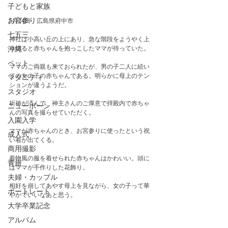
子どもと家族
お宮参り
5月24日　広島県府中市
七五三
神社は小高い丘の上にあり、急な階段をようやく上
り切ると赤ちゃんを抱っこしたママが待っていた。
沖縄
ペット
ママのご両親も来ておられたが、男の子二人に続い
ての女の子の赤ちゃんである。明らかに母上のテン
マタニティ
ションが違うようだ。
スタジオ
祈祷が済んで、神主さんのご厚意で拝殿内で赤ちゃ
ニューボーン
んの写真を撮らせていただく。
入園入学
ママが赤ちゃんのとき、お宮参りに使ったという祝
成人式
い着が出てくる。
商用撮影
着物風の服を着せられた赤ちゃんはかわいい。頭に
青旅
はママが手作りした花飾り。
夫婦・カップル
相好を崩してあやす母上を見ながら、女の子って華
ポートレート
やかでいいなあと思う。
大学卒業記念
アルバム