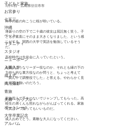
子どもと家族
3月31日　広島県廿日市市
お宮参り
七五三
料亭の庭の向こうに桜が咲いている。
沖縄
薄曇りの空の下で二十歳の彼女は屈託無く笑う。子
ペット
どもが素直にそのまま大きくなりました、という感
じがする。関西の大学で英語を勉強しているそう
マタニティ
だ。
スタジオ
高校時代は生徒会に入っていたという。
ニューボーン
会長のようなリーダー役なのか、それとも縁の下の
入園入学
力持ち的な裏方役なのか問うと、ちょっと考えて
成人式
「真ん中で調整役でした」と答える。やわらかく見
えて芯は強いのだろう。
商用撮影
青旅
家族四人で手をつないでジャンプしてもらった。高
夫婦・カップル
校生の弟くんも照れながらがんばってくれる。家族
ポートレート
写真はいつ撮ってもいいものだ。　
大学卒業記念
成人おめでとう。素敵な大人になってください。
アルバム