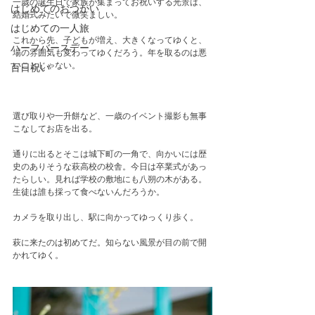
一歳の誕生日で家族が集まってお祝いする光景は、
はじめてのおつかい
結婚式みたいで微笑ましい。　
はじめての一人旅
これから先、子どもが増え、大きくなってゆくと、
ハーフバースデー
場の雰囲気も変わってゆくだろう。年を取るのは悪
いことじゃない。
百日祝い
選び取りや一升餅など、一歳のイベント撮影も無事
こなしてお店を出る。
通りに出るとそこは城下町の一角で、向かいには歴
史のありそうな萩高校の校舎。今日は卒業式があっ
たらしい。見れば学校の敷地にも八朔の木がある。
生徒は誰も採って食べないんだろうか。
カメラを取り出し、駅に向かってゆっくり歩く。
萩に来たのは初めてだ。知らない風景が目の前で開
かれてゆく。