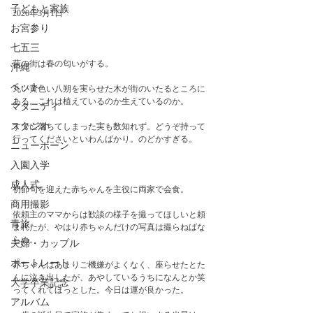
子どもと家族
2020年3月1日
お宮参り
七五三
萩の街は春の匂いがする。
沖縄
ペット
丸い黄色い八朔を実らせた木が街のいたるところに
ある。これは植えているのか生えているのか。
マタニティ
スタジオ
すでに落ちてしまった実も数知れず。どうぞ持って
行ってくださいといわんばかり。のどかすぎる。
ニューボーン
入園入学
成人式
初節句を迎えた赤ちゃんを主役に両家で会食。
商用撮影
依頼主のママからは歓談の様子を撮ってほしいと頼
青旅
まれたが、やはり赤ちゃんだけの写真は撮らねばな
らぬ。
夫婦・カップル
ポートレート
赤ちゃんはあまりご機嫌がよくなく、座らせたとた
んに泣き出したが、あやしているうちになんとか笑
大学卒業記念
ってくれてほっとした。今日は運が良かった。
アルバム