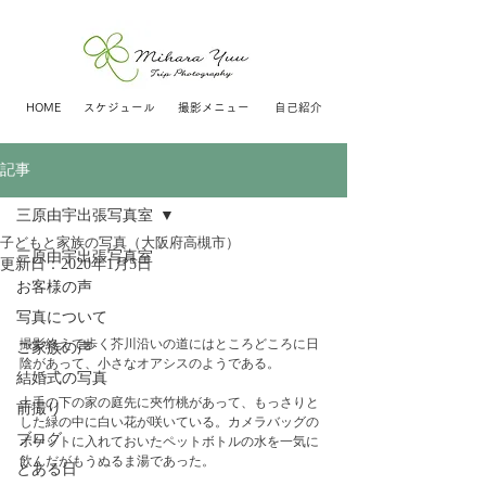
HOME
スケジュール
撮影メニュー
自己紹介
記事
三原由宇出張写真室
子どもと家族の写真（大阪府高槻市）
三原由宇出張写真室
更新日：
2020年1月5日
お客様の声
写真について
撮影終えて歩く芥川沿いの道にはところどころに日
ご家族の声
陰があって、小さなオアシスのようである。
結婚式の写真
土手の下の家の庭先に夾竹桃があって、もっさりと
前撮り
した緑の中に白い花が咲いている。カメラバッグの
ブログ
ポケットに入れておいたペットボトルの水を一気に
飲んだがもうぬるま湯であった。
とある日