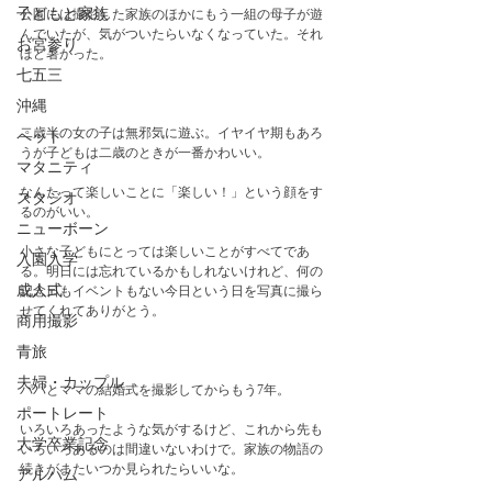
子どもと家族
公園には撮影した家族のほかにもう一組の母子が遊
んでいたが、気がついたらいなくなっていた。それ
お宮参り
ほど暑かった。
七五三
沖縄
二歳半の女の子は無邪気に遊ぶ。イヤイヤ期もあろ
ペット
うが子どもは二歳のときが一番かわいい。
マタニティ
なんたって楽しいことに「楽しい！」という顔をす
スタジオ
るのがいい。
ニューボーン
小さな子どもにとっては楽しいことがすべてであ
入園入学
る。明日には忘れているかもしれないけれど、何の
成人式
記念日もイベントもない今日という日を写真に撮ら
せてくれてありがとう。
商用撮影
青旅
夫婦・カップル
パパとママの結婚式を撮影してからもう7年。
ポートレート
いろいろあったような気がするけど、これから先も
大学卒業記念
いろいろあるのは間違いないわけで。家族の物語の
続きがまたいつか見られたらいいな。
アルバム