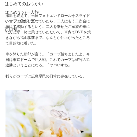
はじめてのおつかい
はじめての一人旅
撮影を終えて、当日フォトエンドロールをスライド
ハーフバースデー
ショーに編集し直していたら、二人はもう二次会に
向けて移動するという。二人を乗せたご家族の車に
百日祝い
なんとか一緒に乗せていただいて、車内でDVDを焼
きながら福山駅前まで。なんとか仕上がったところ
で目的地に着いた。　
車を降りた新郎が言う。「カープ勝ちましたよ」今
日は東京ドームで巨人戦。これでカープは破竹の11
連勝ということになる。「ヤバいすね」
我らがカープは広島県民の日常に存在している。