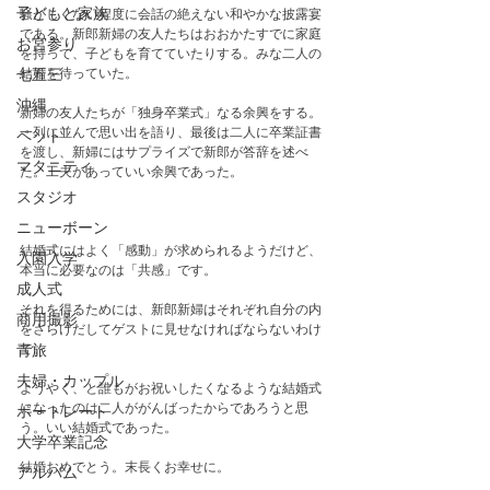
子どもと家族
騒がしくない程度に会話の絶えない和やかな披露宴
である。新郎新婦の友人たちはおおかたすでに家庭
お宮参り
を持って、子どもを育てていたりする。みな二人の
結婚を待っていた。
七五三
沖縄
新婦の友人たちが「独身卒業式」なる余興をする。
一列に並んで思い出を語り、最後は二人に卒業証書
ペット
を渡し、新婦にはサプライズで新郎が答辞を述べ
マタニティ
た。工夫があっていい余興であった。
スタジオ
ニューボーン
結婚式にはよく「感動」が求められるようだけど、
入園入学
本当に必要なのは「共感」です。
成人式
それを得るためには、新郎新婦はそれぞれ自分の内
商用撮影
をさらけだしてゲストに見せなければならないわけ
で。
青旅
夫婦・カップル
ようやく、と誰もがお祝いしたくなるような結婚式
になったのは二人ががんばったからであろうと思
ポートレート
う。いい結婚式であった。
大学卒業記念
結婚おめでとう。末長くお幸せに。
アルバム