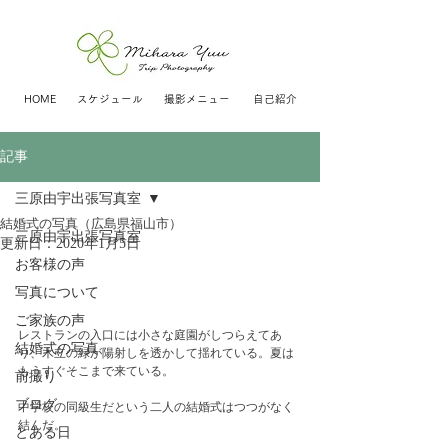
HOME
スケジュール
撮影メニュー
自己紹介
記事
三原由宇出張写真室
結婚式の写真（広島県福山市）
三原由宇出張写真室
更新日：
2020年1月5日
お客様の声
写真について
ご家族の声
レストランの入口には小さな庭園がしつらえてあ
結婚式の写真
り、木立の緑が陽射しを透かして揺れている。夏は
もうすぐそこまで来ている。
前撮り
ブログ
中学校の同級生だという二人の結婚式はつつがなく
結んだ。
とある日