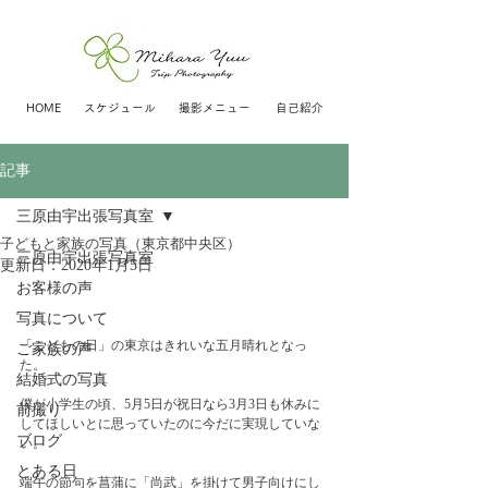
HOME
スケジュール
撮影メニュー
自己紹介
記事
三原由宇出張写真室
子どもと家族の写真（東京都中央区）
三原由宇出張写真室
更新日：
2020年1月5日
お客様の声
写真について
「こどもの日」の東京はきれいな五月晴れとなっ
ご家族の声
た。
結婚式の写真
僕が小学生の頃、5月5日が祝日なら3月3日も休みに
前撮り
してほしいとに思っていたのに今だに実現していな
ブログ
い。
とある日
端午の節句を菖蒲に「尚武」を掛けて男子向けにし