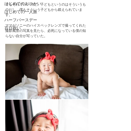
はじめてのおつかい
でもそれでいいのだ。子どもというのはそういうも
のだし、僕もそういう子どもから鍛えられていま
はじめての一人旅
す。
ハーフバースデー
ママがソニーのハイスペックレンズで撮ってくれた
百日祝い
撮影風景の写真を見たら、必死になっている僕の知
らない自分が写っていた。