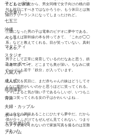
子どもと家族
てしまったのだから、男女同権で女子向けの桃の節
句も祝日にすべきではなかろうか。もう休日とは無
お宮参り
縁のフリーランスになってしまったけれど。
七五三
沖縄
三歳になった男の子は電車のビデオに夢中である。
かと思えば新幹線の本を持ってきて、「これが◯◯
ペット
系」などと教えてくれる。目が笑っていない。真剣
マタニティ
である。
スタジオ
男子として正常に発育しているのだなあと思う。鉄
ニューボーン
道趣味はいいぞ。どこまでも奥が深い。ちなみに彼
のパパにも若干「鉄分」が入っています。
入園入学
成人式
そんな兄を尻目に、まだ赤ちゃんの妹はどうしてそ
んなに愛想がいいのかと思うほどに笑ってくれる。
商用撮影
ママによると気が強い子であるらしいが、いつもニ
コニコ笑ってくれる女の子はかわいいよね…
青旅
夫婦・カップル
彼は自分の興味あることにひたすら夢中だ。だから
ポートレート
僕が少々ふざけてもぜんぜん見てくれない。つまり
大学卒業記念
カメラを見てくれないので家族写真を撮るのは至難
であった。
アルバム