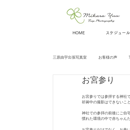
HOME
スケジュール
三原由宇出張写真室
お客様の声
お宮参り
子どもと家族
お宮参り
七
お宮参りでは参拝する神社
祈祷中の撮影はできないこ
商用撮影
青旅
夫婦・カッ
神社での参拝の前後にご自
慣れた環境の中で赤ちゃん
ハーフバースデー
百日祝い
お宮参りだけでなく、お食