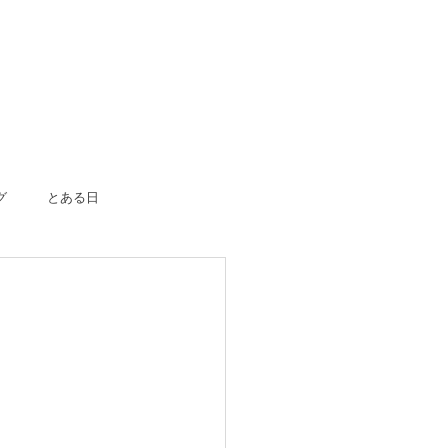
グ
とある日
ボーン
入園入学
成人式
のおつかい
はじめての一人旅