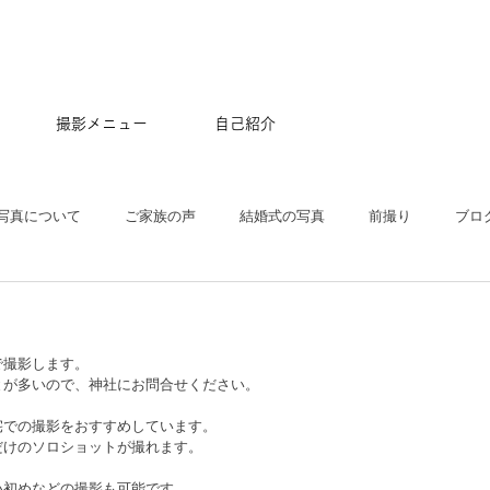
撮影メニュー
自己紹介
写真について
ご家族の声
結婚式の写真
前撮り
ブロ
五三
沖縄
ペット
マタニティ
スタジオ
ニュー
で撮影します。
とが多いので、神社にお問合せください。
プル
ポートレート
大学卒業記念
アルバム
はじめて
宅での撮影をおすすめしています。
だけのソロショットが撮れます。
い初めなどの撮影も可能です。