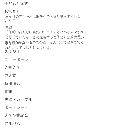
子どもと家族
お宮参り
三ヶ月の赤ちゃんは眠そうであまり笑ってくれな
七五三
い。
沖縄
「午前中あんなに寝たのにー！」とパパとママが悔
ペット
しがっていたが、この先もずっと子どもは親の思い
通りにならないものなのだ。がんばって起きててく
マタニティ
れただけでよしとしなければ。
スタジオ
ニューボーン
入園入学
成人式
商用撮影
青旅
夫婦・カップル
ポートレート
大学卒業記念
アルバム