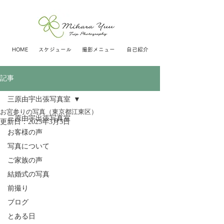
HOME
スケジュール
撮影メニュー
自己紹介
記事
三原由宇出張写真室
お宮参りの写真（東京都江東区）
三原由宇出張写真室
更新日：
2025年3月5日
お客様の声
写真について
ご家族の声
結婚式の写真
前撮り
ブログ
とある日