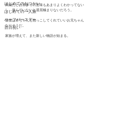
はじめてのおつかい
四歳だとお宮参りの意味もあまりよくわかってない
し、遊んでいないと退屈極まりないだろう。
はじめての一人旅
ハーフバースデー
最後は赤ちゃんも抱っこしてくれていいお兄ちゃん
なりそうだ。
百日祝い
家族が増えて、また新しい物語が始まる。　