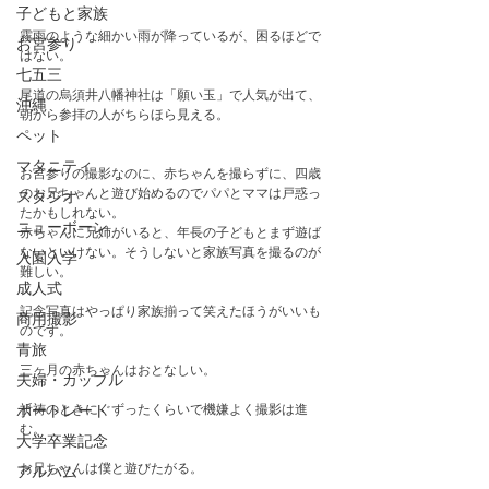
子どもと家族
霧雨のような細かい雨が降っているが、困るほどで
お宮参り
はない。
七五三
尾道の烏須井八幡神社は「願い玉」で人気が出て、
沖縄
朝から参拝の人がちらほら見える。　
ペット
マタニティ
お宮参りの撮影なのに、赤ちゃんを撮らずに、四歳
のお兄ちゃんと遊び始めるのでパパとママは戸惑っ
スタジオ
たかもしれない。
ニューボーン
赤ちゃんに兄姉がいると、年長の子どもとまず遊ば
ないといけない。そうしないと家族写真を撮るのが
入園入学
難しい。
成人式
記念写真はやっぱり家族揃って笑えたほうがいいも
商用撮影
のです。
青旅
三ヶ月の赤ちゃんはおとなしい。
夫婦・カップル
祈祷のときにぐずったくらいで機嫌よく撮影は進
ポートレート
む。
大学卒業記念
お兄ちゃんは僕と遊びたがる。
アルバム