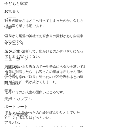
子どもと家族
お宮参り
七五三
昨日の暖かさはどこへ行ってしまったのか。久しぶ
りに寒く感じる朝である。
沖縄
ペット
昼前から尾道の神社でお宮参りの撮影があり自転車
で出かける。
マタニティ
スタジオ
近いとつい油断して、出かけるのがぎりぎりになっ
てしまうのがよくない。
ニューボーン
行きは軽い上り坂なので一生懸命にペダルを漕いで5
入園入学
分前に到着したら、お客さんの家族は赤ちゃん用の
成人式
掛け着を忘れて取りに帰ったので20分遅れるとの連
絡があって、気が抜けてしまった。
商用撮影
青旅
こういうのが人生の面白いところです。
夫婦・カップル
ポートレート
赤ちゃんは眠かったのか終始ぼんやりとしていた
大学卒業記念
が、ぐずるよりはずっといい。
アルバム