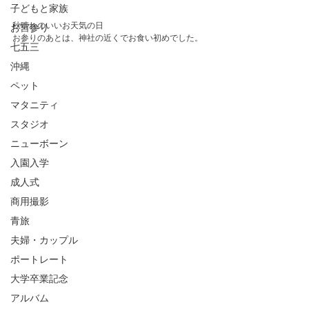
子どもと家族
秋晴れのいいお天気の日
お宮参り
お参りのあとは、神社の近くでお食い初めでした。
七五三
沖縄
ペット
マタニティ
スタジオ
ニューボーン
入園入学
成人式
商用撮影
青旅
夫婦・カップル
ポートレート
大学卒業記念
アルバム