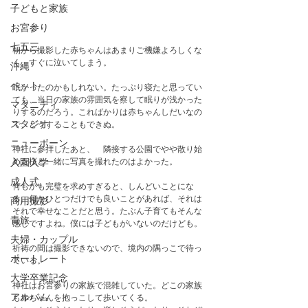
子どもと家族
お宮参り
七五三
朝から撮影した赤ちゃんはあまりご機嫌よろしくな
く、すぐに泣いてしまう。
沖縄
ペット
眠かったのかもしれない。たっぷり寝たと思ってい
ても、当日の家族の雰囲気を察して眠りが浅かった
マタニティ
りするのだろう。こればかりは赤ちゃんしだいなの
スタジオ
で、どうすることもできぬ。　
ニューボーン
神社に参拝したあと、　隣接する公園でやや散り始
めた桜と一緒に写真を撮れたのはよかった。
入園入学
成人式
何もかも完璧を求めすぎると、しんどいことにな
る。何かひとつだけでも良いことがあれば、それは
商用撮影
それで幸せなことだと思う。たぶん子育てもそんな
青旅
感じですよね。僕には子どもがいないのだけども。
夫婦・カップル
祈祷の間は撮影できないので、境内の隅っこで待っ
ポートレート
ている。
大学卒業記念
神社はお宮参りの家族で混雑していた。どこの家族
アルバム
も赤ちゃんを抱っこして歩いてくる。　