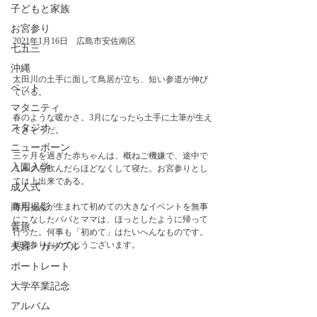
子どもと家族
お宮参り
2021年1月16日　広島市安佐南区
七五三
沖縄
太田川の土手に面して鳥居が立ち、短い参道が伸び
ペット
ている。
マタニティ
春のような暖かさ。3月になったら土手に土筆が生え
スタジオ
てきそうだ。
ニューボーン
三ヶ月を過ぎた赤ちゃんは、概ねご機嫌で、途中で
入園入学
ミルクを飲んだらほどなくして寝た。お宮参りとし
ては上出来である。
成人式
商用撮影
赤ちゃんが生まれて初めての大きなイベントを無事
にこなしたパパとママは、ほっとしたように帰って
青旅
行った。何事も「初めて」はたいへんなものです。
初宮参りおめでとうございます。
夫婦・カップル
ポートレート
大学卒業記念
アルバム