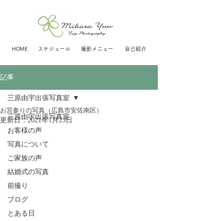
HOME
スケジュール
撮影メニュー
自己紹介
記事
三原由宇出張写真室
お宮参りの写真（広島市安佐南区）
三原由宇出張写真室
更新日：
2021年1月23日
お客様の声
写真について
ご家族の声
結婚式の写真
前撮り
ブログ
とある日