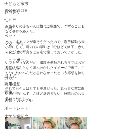
子どもと家族
2020年9月22日
お宮参り
七五三
お宮参りの赤ちゃんは概ねご機嫌で、ぐずることも
沖縄
なく参拝を終えた。
ペット
抱っこするママが辛そうだったので、場所移動も最
マタニティ
小限にして、境内での撮影は10分ほどで終了。赤ち
スタジオ
ゃんだけの写真をご自宅で撮っておいてよかった。
ニューボーン
いつもそうなのだが、撮影を依頼されるママはお宮
参りになんとなくほんわかしたイメージで来て、こ
入園入学
んなにたいへんだと思わなかったという感想を持ち
成人式
帰る。
商用撮影
それでも今日はとても幸運だった。真っ青な空に白
青旅
い雲が浮かんで、さほど暑過ぎない、秋晴れのお天
気だったから。
夫婦・カップル
ポートレート
大学卒業記念
アルバム