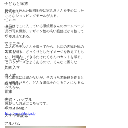
子どもと家族
国道から外れた田園地帯に家具屋さんを中心にした
お宮参り
小さなショッピングモールがある。
七五三
今日はそこに入っている眼鏡屋さんのホームページ
沖縄
用の写真撮影。デザイン性の高い眼鏡ばかり扱って
ペット
いるお店である。
マタニティ
二人のモデルさんを撮ってから、お店の内観外観の
スタジオ
写真を撮る。ざっくりとしたイメージを教えてもら
い、時間内にできるだけたくさんのカットを撮る、
ニューボーン
というケースはよくあるので、そんなに困らな
い。　
入園入学
成人式
僕は眼鏡には縁がないが、そのうち老眼鏡を作ると
きが来るだろう。どんな眼鏡をかけることになるん
商用撮影
だろうか。
青旅
夫婦・カップル
撮影したお店はこちらです。
ポートレート
Optical Design
https://opticaldesign.jp
大学卒業記念
アルバム