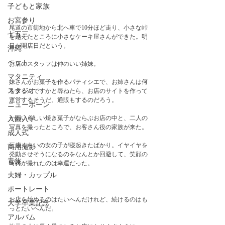
子どもと家族
お宮参り
尾道の市街地から北へ車で10分ほど走り、小さな峠
七五三
を越えたところに小さなケーキ屋さんができた。明
日が開店日だという。　
沖縄
ペット
お店のスタッフは仲のいい姉妹。
マタニティ
妹さんがお菓子を作るパティシエで、お姉さんは何
スタジオ
をするんですかと尋ねたら、お店のサイトを作って
運営するそうだ。通販もするのだろう。
ニューボーン
かわいらしい焼き菓子がならぶお店の中と、二人の
入園入学
写真を撮ったところで、お客さん役の家族が来た。
成人式
三歳くらいの女の子が寝起きたばかり。イヤイヤを
商用撮影
発動させそうになるのをなんとか回避して、笑顔の
青旅
写真が撮れたのは幸運だった。　
夫婦・カップル
ポートレート
お店を始めるのはたいへんだけれど、続けるのはも
大学卒業記念
っとたいへんだ。
アルバム