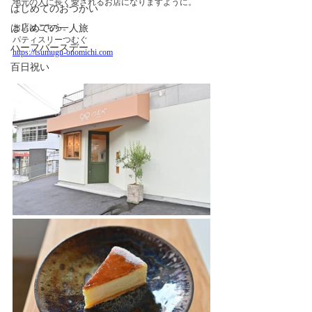
地元の人に長く愛されるお店になりますように。
はじめてのおつかい
お店はこちら。
はじめての一人旅
パティスリーつむぐ
ハーフバースデー
https://tsumugu-onomichi.com
百日祝い