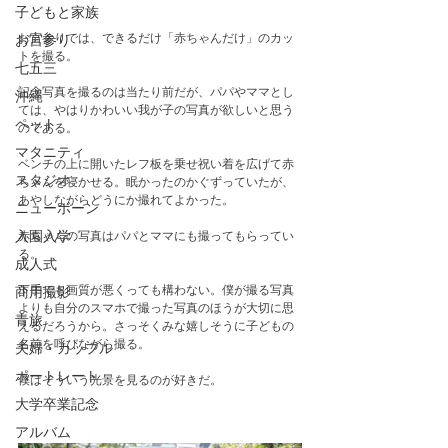
子どもと家族
お宮参りでは、できるだけ「赤ちゃんだけ」のカッ
お宮参り
トを撮る。
七五三
記念写真を撮るのは当たり前だが、パパやママとし
沖縄
ては、やはりかわいい我が子の写真が欲しいと思う
ペット
のである。　
マタニティ
ベンチの上に開いたレフ板を乗せ祝い着を広げて赤
スタジオ
ちゃんを寝かせる。眠かったのかぐずっていたが、
あやしながらどうにか撮れてよかった。
ニューボーン
赤ちゃんの写真はパパとママにも撮ってもらってい
入園入学
る。
成人式
下手でも画質が悪くっても構わない。僕が撮る写真
商用撮影
よりも自分のスマホで撮った写真のほうが大切に思
青旅
えるだろうから。さっそくみな嬉しそうに子どもの
名前を呼びながら撮る。
夫婦・カップル
ポートレート
僕はそういう光景を見るのが好きだ。
大学卒業記念
アルバム