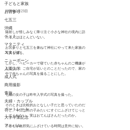
子どもと家族
2020年2月23日
お宮参り
七五三
沖縄
陽射しが惜しみなく降り注ぐ小さな神社の境内に訪
ペット
れる人はほとんどいない。
マタニティ
お宮参りと七五三を兼ねて神社にやって来た家族の
スタジオ
写真を撮る。
ニューボーン
しかし、ベビーカーで寝ていた赤ちゃんのご機嫌が
よくない。ご自宅が近いとのことだったので、家の
入園入学
中で赤ちゃんの写真を撮ることにした。
成人式
商用撮影
青旅
七歳の女の子は昨年入学式の写真を撮った。
夫婦・カップル
そのときは比較的おとなしい子だと思っていたのだ
ポートレート
けど、今日は男の子みたいにすぐにふざけてじっと
してくれない。実はおてんばさんだったのか。
大学卒業記念
アルバム
子どもが無邪気にふざけている時間は意外に短い。