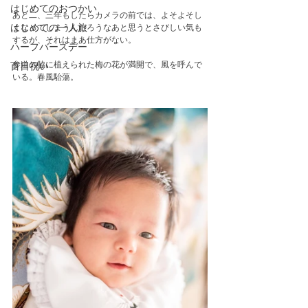
はじめてのおつかい
あと二、三年もしたらカメラの前では、よそよそし
くなってしまうんだろうなあと思うとさびしい気も
はじめての一人旅
するが、それはまあ仕方がない。
ハーフバースデー
参道の脇に植えられた梅の花が満開で、風を呼んで
百日祝い
いる。春風駘蕩。