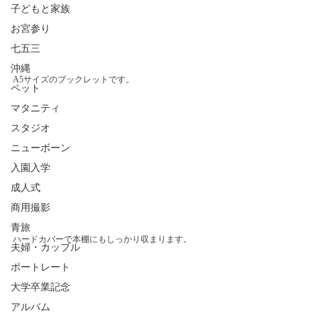
子どもと家族
お宮参り
七五三
沖縄
A5サイズのブックレットです。
ペット
マタニティ
スタジオ
ニューボーン
入園入学
成人式
商用撮影
青旅
ハードカバーで本棚にもしっかり収まります。
夫婦・カップル
ポートレート
大学卒業記念
アルバム