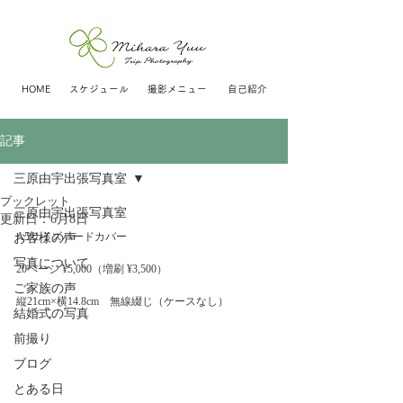
HOME
スケジュール
撮影メニュー
自己紹介
記事
三原由宇出張写真室
ブックレット
三原由宇出張写真室
更新日：
6月8日
A5サイズハードカバー
お客様の声
写真について
20ページ ¥5,000（増刷 ¥3,500）
ご家族の声
縦21cm×横14.8cm　無線綴じ（ケースなし）
結婚式の写真
前撮り
ブログ
とある日