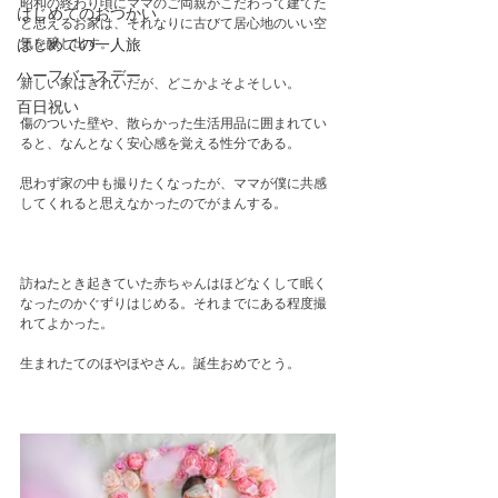
昭和の終わり頃にママのご両親がこだわって建てた
はじめてのおつかい
と思えるお家は、それなりに古びて居心地のいい空
気を醸し出す。
はじめての一人旅
ハーフバースデー
新しい家はきれいだが、どこかよそよそしい。
百日祝い
傷のついた壁や、散らかった生活用品に囲まれてい
ると、なんとなく安心感を覚える性分である。　
思わず家の中も撮りたくなったが、ママが僕に共感
してくれると思えなかったのでがまんする。
訪ねたとき起きていた赤ちゃんはほどなくして眠く
なったのかぐずりはじめる。それまでにある程度撮
れてよかった。
生まれたてのほやほやさん。誕生おめでとう。　