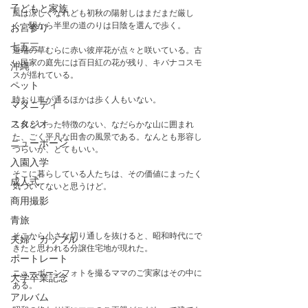
子どもと家族
風は涼しくなれども初秋の陽射しはまだまだ厳し
く、駅から半里の道のりは日陰を選んで歩く。
お宮参り
七五三
道端の草むらに赤い彼岸花が点々と咲いている。古
い民家の庭先には百日紅の花が残り、キバナコスモ
沖縄
スが揺れている。
ペット
時おり車が通るほかは歩く人もいない。
マタニティ
スタジオ
これといった特徴のない、なだらかな山に囲まれ
た、ごく平凡な田舎の風景である。なんとも形容し
ニューボーン
づらいが、とてもいい。
入園入学
そこに暮らしている人たちは、その価値にまったく
成人式
気づいてないと思うけど。
商用撮影
青旅
そこから小さな切り通しを抜けると、昭和時代にで
夫婦・カップル
きたと思われる分譲住宅地が現れた。　
ポートレート
ニューボーンフォトを撮るママのご実家はその中に
大学卒業記念
ある。　
アルバム