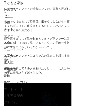
子どもと家族
ニューボーンフォトの撮影にママのご実家へ呼ばれ
お宮参り
た。
七五三
赤ちゃんは生まれて13日目。眠そうにしながらも寝
沖縄
てくれずに泣く。夜泣きもするらしい。パパとママ
ペット
はきっと寝不足だろう。
マタニティ
顔を真っ赤にして泣かれるとフォトグラファーは困
スタジオ
るのだが、泣き顔を見ていると、今この子は一生懸
命に生きているというのが伝わってくる。　　
ニューボーン
ニューボーンフォトは赤ちゃんの生命力を感じる撮
入園入学
影だ。
成人式
撮影を中断してミルクをあげたりしつつ、なんとか
商用撮影
無事に撮り終えてほっとした。
青旅
夫婦・カップル
ポートレート
大学卒業記念
アルバム