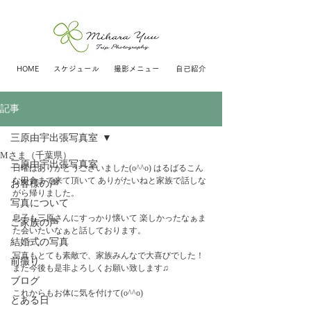
HOME
スケジュール
撮影メニュー
自己紹介
記事
三原由宇出張写真室
Mさま（千葉県）
三原由宇出張写真室
日曜はありがとうございました(o^^o) はるばるこん
な田舎まで来て頂いて ありがたいねと家族で話しな
お客様の声
がら帰りました。  
写真について
息子も三原さんにすっかり懐いて 楽しかったなぁま
ご家族の声
た会いたいなぁと話しております。  
結婚式の写真
写真もとても素敵で、家族みんなで大喜びでした！ 
前撮り
また今後も是非よろしくお願い致します♫  
ブログ
これからもお体に気を付けて(o^^o)
とある日