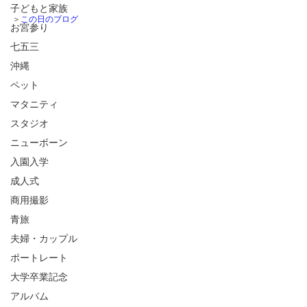
子どもと家族
＞
この日のブログ
お宮参り
七五三
沖縄
ペット
マタニティ
スタジオ
ニューボーン
入園入学
成人式
商用撮影
青旅
夫婦・カップル
ポートレート
大学卒業記念
アルバム