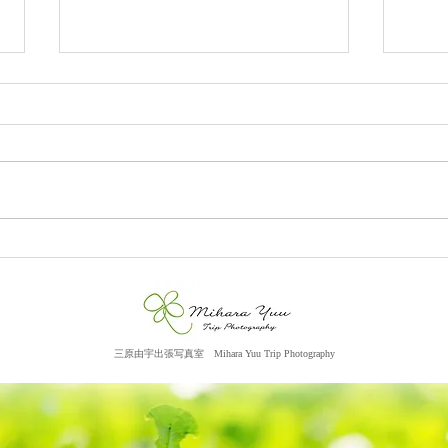
R&Yさま（ステーキ懐石都
M&Y
春日）
STO
三原由宇出張写真室
​ M
ihara Yuu Trip Photography