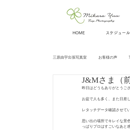
HOME
スケジュール
三原由宇出張写真室
お客様の声
J&Mさま（
子どもと家族
お宮参り
七
昨日はどうもありがとうござ
お盆で人も多く、また日差し
商用撮影
青旅
夫婦・カッ
レタッチデータ確認させて
思い出の場所でキレイな景色
っぱりプロはすごいなあと感
ハーフバースデー
百日祝い