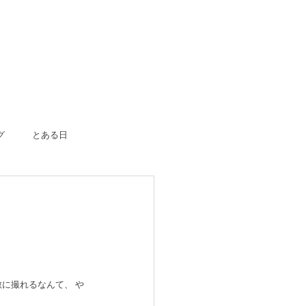
グ
とある日
ボーン
入園入学
成人式
のおつかい
はじめての一人旅
に撮れるなんて、 や