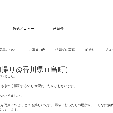
撮影メニュー
自己紹介
写真について
ご家族の声
結婚式の写真
前撮り
ブロ
前撮り@香川県直島町）
五三
沖縄
ペット
マタニティ
スタジオ
ニュー
いました。 
もきつく撮影するのも 大変だったかとおもいます。
プル
ポートレート
大学卒業記念
アルバム
はじめて
いただきました。
を写真に残せて とても嬉しいです。 最後に行ったあの場所が、こんなに素敵
じています。  