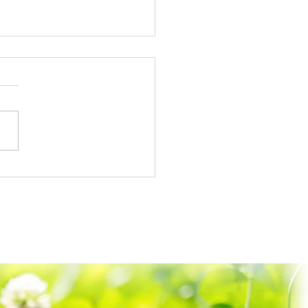
さま（BRING BOOK
RE）