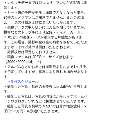
・レタッチデータでは目つぶり、ブレなどの写真は削
除します。
・万一不慮の事態が発生し撮影できなくなった場合、
代替のカメラマンはご用意できません。またこの場
合、一切の補償および賠償はいたしかねます。
・画像データの取り扱いには万全を期していますが、
機材などのトラブルにより記録メディア（カード、
HDなど）の画像データが消失する可能性がありま
す。この場合、撮影料金相当の補償をさせていただき
ますが、それ以外の補償はいたしかねます。
・撮影枚数は限定しておりません。
・画像ファイルは.JPEGで、サイズはおよそ
［3000×2000 pixl］です。
・アルバムなどのお届けは撮影日よりおよそ1ヶ月後
を予定していますが、状況により遅れる場合がありま
す。
＞
制作スケジュール
・撮影した写真・動画の著作権は三原由宇が所有しま
す。
・撮影した写真は、写真の内容にかかわらずホームペ
ージやブログ、SNSなどに掲載させていただきます。
・撮影した写真を掲載できない方は著作権譲渡料（5
千円〜2万円）を別途いただきます。
＿＿＿＿＿＿＿＿＿＿＿＿＿＿＿＿＿