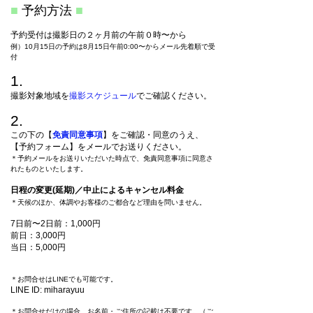
■
予約方法
■
予約受付は撮影日の２ヶ月前の午前０時〜から
例）10月15日の予約は8月15日午前0:00〜からメール先着順で受
付
1.
撮影対象地域を
撮影スケジュール
でご確認ください。
2.
この下の【
免責同意事項
】
をご確認・同意のうえ、
【予約フォーム】
をメールでお送りください。
＊予約メールをお送りいただいた時点で、免責同意事項に同意さ
れたものといたします。
日程の変更(延期)／中止によるキャンセル料金
＊天候のほか、体調やお客様のご都合など理由を問いません。
7日前〜2日前：1,000円
前日：3,000円
当日：5,000円
＊お問合せはLINEでも可能です。
LINE ID: miharayuu
＊お問合せだけの場合、お名前・ご住所の記載は不要です。（ご