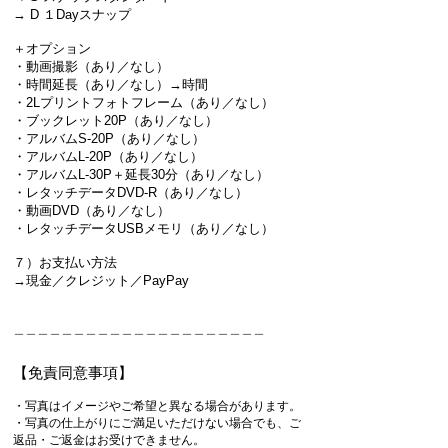
→ D １Dayスナップ
＋オプション
・動画撮影（あり／なし）
・時間延長（あり／なし）→時間
・2Lプリントフォトフレーム（あり／なし）
・ブックレット20P（あり／なし）
・アルバムS-20P（あり／なし）
・アルバムL-20P（あり／なし）
・アルバムL-30P＋延長30分（あり／なし）
・レタッチデータDVD-R（あり／なし）
・動画DVD（あり／なし）
・レタッチデータUSBメモリ（あり／なし）
​
７）お支払い方法
→現金／クレジット／PayPay
＿＿＿＿＿＿＿＿＿＿＿＿＿＿＿＿＿＿＿＿＿
【免責同意事項】
・写真はイメージやご希望と異なる場合があります。
・写真の仕上がりにご満足いただけない場合でも、ご
返品・ご返金はお受けできません。