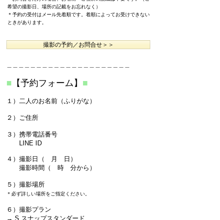
希望の撮影日、場所の記載をお忘
れなく）
＊予約の受付はメール先着順です。着順によってお受けできない
ときがあります。
撮影の予約／お問合せ＞＞
＿＿＿＿＿＿＿＿＿＿＿＿＿＿＿＿＿＿＿＿＿
■
【予約フォーム】
■
１）二人のお名前（ふりがな）
２）ご住所
３）携帯電話番号
​ LINE ID
４）撮影日（ 月 日）
撮影時間（ 時 分から）
５）撮影場所
＊必ず詳しい場所をご指定ください。
６）撮影プラン
→ S スナップスタンダード