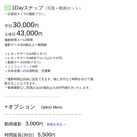
​
D
1Dayスナップ
（写真＋動画セット）
一日貸切タイプの撮影プラン。
30,000
円
平日
43,000
円
土休日
撮影時間３〜12時間
撮影データ300枚以上〜無制限
​
＋レタッチデータ(USBメモリ)
＋レタッチデータWEBアルバム(スマホ可)
＋動画データ(USBメモリ)
＋
ミニフォトブック
40P
＋日本全国への出張料金・交通費
＊撮影時間は自由に設定できます。朝と夕方など時間を分けて撮
影することもできます。
＊動画撮影なし(写真のみ)の場合は-3,000円値引きいたします。
​
​- - - - - - - - - - - - - - - - - - - - - - - - - - - - - - -
+オプション
Option Menu
＿＿＿＿＿＿＿＿＿＿＿＿＿＿＿＿＿＿＿＿＿
3,000
動画撮影
円
動画を見る ＞
5,500
時間延長(30分)
円