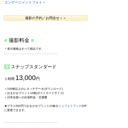
​エンゲージメントフォト＞
撮影の予約／お問合せ＞＞
■
撮影料金
■
＊
表示価格はすべて税込です
。
​- - - - - - - - - - - - - - - - - - - - - - - - - - - - - - -
S
スナップスタンダード
13,000
円
１時間
​
＋100枚以上のレタッチデータ(ダウンロード)
＋
おまかせプリント10枚(ポストカードサイズ)
＋日本全国への出張料金・交通費
★プラス500円でおまかせプリント10枚を
ミニフォトブック
20P
に変更できます。
​- - - - - - - - - - - - - - - - - - - - - - - - - - - - - - -