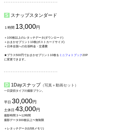
​- - - - - - - - - - - - - - - - - - - - - - - - - - - - - - -
S
スナップスタンダード
13,000
円
１時間
​
＋100枚以上のレタッチデータ(ダウンロード)
＋
おまかせプリント10枚(ポストカードサイズ)
＋日本全国への出張料金・交通費
★プラス500円でおまかせプリント10枚を
ミニフォトブック
20P
に変更できます。
​- - - - - - - - - - - - - - - - - - - - - - - - - - - - - - -
​
D
1Dayスナップ
（写真＋動画セット）
一日貸切タイプの撮影プラン。
30,000
円
平日
43,000
円
土休日
撮影時間３〜12時間
撮影データ300枚以上〜無制限
​
＋レタッチデータ(USBメモリ)