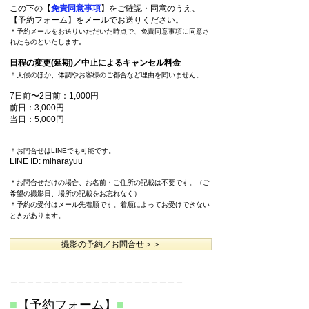
この下の【
免責同意事項
】
をご確認・同意のうえ、
【予約フォーム】
をメールでお送りください。
＊予約メールをお送りいただいた時点で、免責同意事項に同意さ
れたものといたします。
日程の変更(延期)／中止によるキャンセル料金
＊天候のほか、体調やお客様のご都合など理由を問いません。
7日前〜2日前：1,000円
前日：3,000円
当日：5,000円
＊お問合せはLINEでも可能です。
LINE ID: miharayuu
＊お問合せだけの場合、お名前・ご住所の記載は不要です。（ご
希望の撮影日、場所の記載をお忘
れなく）
＊予約の受付はメール先着順です。着順によってお受けできない
ときがあります。
撮影の予約／お問合せ＞＞
＿＿＿＿＿＿＿＿＿＿＿＿＿＿＿＿＿＿＿＿＿
■
【予約フォーム】
■