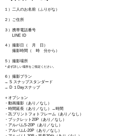
１）二人のお名前（ふりがな）
２）ご住所
３）携帯電話番号
​ LINE ID
４）撮影日（ 月 日）
撮影時間（ 時 分から）
５）撮影場所
＊必ず詳しい場所をご指定ください。
６）撮影プラン
→ S スナップスタンダード
→ D １Dayスナップ
＋オプション
・動画撮影（あり／なし）
・時間延長（あり／なし）→時間
・2Lプリントフォトフレーム（あり／なし）
・ブックレット20P（あり／なし）
・アルバムS-20P（あり／なし）
・アルバムL-20P（あり／なし）
・アルバムL-30P＋延長30分（あり／なし）