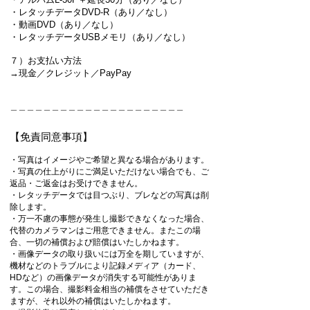
・レタッチデータDVD-R（あり／なし）
・動画DVD（あり／なし）
・レタッチデータUSBメモリ（あり／なし）
​
７）お支払い方法
→現金／クレジット／PayPay
＿＿＿＿＿＿＿＿＿＿＿＿＿＿＿＿＿＿＿＿＿
【免責同意事項】
・写真はイメージやご希望と異なる場合があります。
・写真の仕上がりにご満足いただけない場合でも、ご
返品・ご返金はお受けできません。
・レタッチデータでは目つぶり、ブレなどの写真は削
除します。
・万一不慮の事態が発生し撮影できなくなった場合、
代替のカメラマンはご用意できません。またこの場
合、一切の補償および賠償はいたしかねます。
・画像データの取り扱いには万全を期していますが、
機材などのトラブルにより記録メディア（カード、
HDなど）の画像データが消失する可能性がありま
す。この場合、撮影料金相当の補償をさせていただき
ますが、それ以外の補償はいたしかねます。