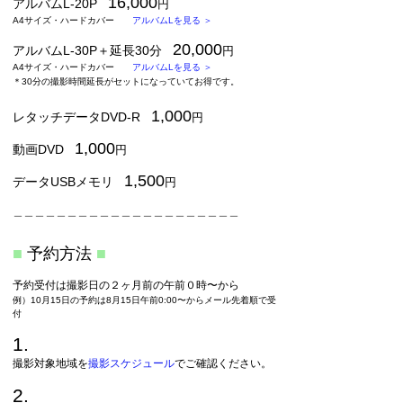
16,000
アルバムL-20P
円
A4サイズ・ハードカバー
アルバムLを見る ＞
20,000
アルバムL-30P＋延長30分
円
A4サイズ・ハードカバー
アルバムLを見る ＞
＊30分の撮影時間延長がセットになっていてお得です。
1,000
レタッチデータDVD-R
円
1,000
動画DVD
円
1,500
データUSBメモリ
円
＿＿＿＿＿＿＿＿＿＿＿＿＿＿＿＿＿＿＿＿＿
■
予約方法
■
予約受付は撮影日の２ヶ月前の午前０時〜から
例）10月15日の予約は8月15日午前0:00〜からメール先着順で受
付
1.
撮影対象地域を
撮影スケジュール
でご確認ください。
2.