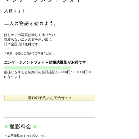
入籍フォト
二人の物語を始めよう。
はじめての写真は楽しく撮りたい
気取らない二人の姿を思い出に
日本全国出張無料です
＊衣装・小物はご自身でご準備ください
エンゲージメントフォト＋結婚式撮影がお得です
前撮りをすると結婚式の当日撮影が5,000円〜10,000円OFF
になります
撮影の予約／お問合せ＞＞
■
撮影料金
■
＊
表示価格はすべて税込です
。