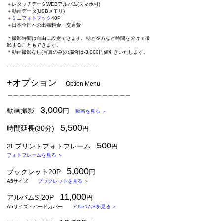
＋レタッチデータWEBアルバム(スマホ可)
＋動画データ(USBメモリ)
＋
ミニフォトブック
40P
＋日本全国への出張料金・交通費
＊撮影時間は自由に設定できます。朝と夕方など時間を分けて撮
影することもできます。
＊動画撮影なし(写真のみ)の場合は-3,000円値引きいたします。
​
​- - - - - - - - - - - - - - - - - - - - - - - - - - - - - - -
+オプション
Option Menu
＿＿＿＿＿＿＿＿＿＿＿＿＿＿＿＿＿＿＿＿＿
3,000
動画撮影
円
動画を見る ＞
5,500
時間延長(30分)
円
500
2Lプリントフォトフレーム
円
フォトフレームを見る ＞
5,000
ブックレット20P
円
A5サイズ
ブックレットを見る ＞
11
,000
アルバムS-
20P
円
A5サイズ・ハードカバー
アルバムSを見る ＞