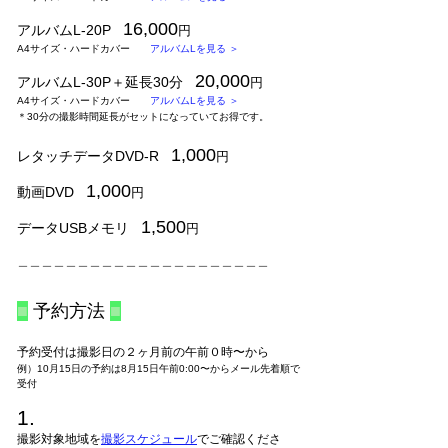
16,000
アルバムL-20P
円
A4サイズ・ハードカバー
アルバムLを見る ＞
20,000
アルバムL-30P＋延長30分
円
A4サイズ・ハードカバー
アルバムLを見る ＞
＊30分の撮影時間延長がセットになっていてお得です。
1,000
レタッチデータDVD-R
円
1,000
動画DVD
円
1,500
データUSBメモリ
円
＿＿＿＿＿＿＿＿＿＿＿＿＿＿＿＿＿＿＿＿＿
■
予約方法
■
予約受付は撮影日の２ヶ月前の午前０時〜から
例）10月15日の予約は8月15日午前0:00〜からメール先着順で
受付
1.
撮影対象地域を
撮影スケジュール
でご確認くださ