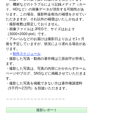
が、機材などのトラブルにより記録メディア（カー
ド、HDなど）の画像データが消失する可能性があ
ります。この場合、撮影料金相当の補償をさせてい
ただきますが、それ以外の補償はいたしかねます。
・撮影枚数は限定しておりません。
・画像ファイルは.JPEGで、サイズはおよそ
［3000×2000 pixl］です。
・アルバムなどのお届けは撮影日よりおよそ1ヶ月
後を予定していますが、状況により遅れる場合があ
ります。
＞
制作スケジュール
・撮影した写真・動画の著作権は三原由宇が所有し
ます。
・撮影した写真は、写真の内容にかかわらずホーム
ページやブログ、SNSなどに掲載させていただきま
す。
・撮影した写真を掲載できない方は著作権譲渡料
（5千円〜2万円）を別途いただきます。
＿＿＿＿＿＿＿＿＿＿＿＿＿＿＿＿＿
撮影レポート