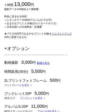
13,000
円
１時間
撮影データ100枚以上〜無制限
​
料金に含まれる内容
＋レタッチデータWEBアルバム(スマホ可)
＋
おまかせプリント10枚(ポストカードサイズ)
＋日本全国への出張料金・交通費
★プラス500円でおまかせプリント10枚を
ミニフォトブック
20Pに変更できます。
+オプション
＿＿＿＿＿＿＿＿＿＿＿＿＿＿＿＿＿＿＿＿＿
3,000
動画撮影
円
動画を見る
5,500
時間延長(30分)
円
500
2Lプリントフォトフレーム
円
フォトフレームを見る ＞
5,000
ブックレット20P
円
A5サイズ
ブックレットを見る ＞
11
,000
アルバムS-
20P
円
A5サイズ・ハードカバー
アルバムSを見る ＞