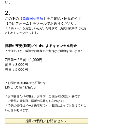
い。
2.
この下の【
免責同意事項
】
をご確認・同意のうえ、
【予約フォーム】
をメールでお送りください。
＊予約メールをお送りいただいた時点で、免責同意事項に同意
されたものといたします。
日程の変更(延期)／中止によるキャンセル料金
＊天候のほか、体調やお客様のご都合など理由を問いません。
7日前〜2日前：1,000円
前日：3,000円
当日：5,000円
＊お問合せはLINEでも可能です。
LINE ID: miharayuu
＊お問合せだけの場合、お名前・ご住所の記載は不要です。
（ご希望の撮影日、場所の記載をお忘
れなく）
＊予約の受付はメール先着順です。着順によってお受けできな
いときがあります。
撮影の予約／お問合せ＞＞