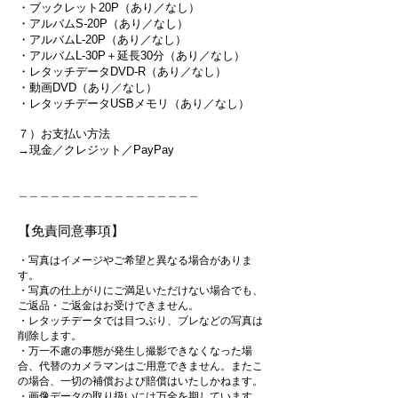
・ブックレット20P（あり／なし）
・アルバムS-20P（あり／なし）
・アルバムL-20P（あり／なし）
・アルバムL-30P＋延長30分（あり／なし）
・レタッチデータDVD-R（あり／なし）
・動画DVD（あり／なし）
・レタッチデータUSBメモリ（あり／なし）
​
７）お支払い方法
→現金／クレジット／PayPay
＿＿＿＿＿＿＿＿＿＿＿＿＿＿＿＿＿
【免責同意事項】
・写真はイメージやご希望と異なる場合がありま
す。
・写真の仕上がりにご満足いただけない場合でも、
ご返品・ご返金はお受けできません。
・レタッチデータでは目つぶり、ブレなどの写真は
削除します。
・万一不慮の事態が発生し撮影できなくなった場
合、代替のカメラマンはご用意できません。またこ
の場合、一切の補償および賠償はいたしかねます。
・画像データの取り扱いには万全を期しています