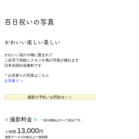
百日祝いの写真
かわいい楽しい美しい
かわいい花の小物に囲まれて
​ご自宅で気軽にスタジオ風の写真が撮れます
日本全国出張無料です
＊お宮参りの写真はこちら
お宮参り ＞
撮影の予約／お問合せ＞＞
■
撮影料金
■
＊
表示価格はすべて税込で
す。
13,000
円
１時間
撮影データ100枚以上〜無制限