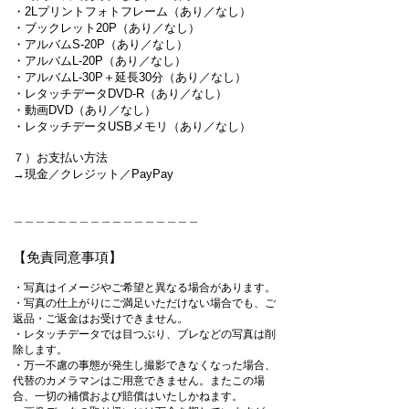
・2Lプリントフォトフレーム（あり／なし）
・ブックレット
20P（あり／なし）
・アルバムS-20P（あり／なし）
・アルバムL-20P（あり／なし）
・アルバムL-30P＋延長30分（あり／なし）
・レタッチデータDVD-R（あり／なし）
・動画DVD（あり／なし）
・レタッチデータUSBメモリ（あり／なし）
​
７）お支払い方法
→現金／クレジット／PayPay
＿＿＿＿＿＿＿＿＿＿＿＿＿＿＿＿＿
【免責同意事項】
・写真はイメージやご希望と異なる場合があります。
・写真の仕上がりにご満足いただけない場合でも、ご
返品・ご返金はお受けできません。
・レタッチデータでは目つぶり、ブレなどの写真は削
除します。
・万一不慮の事態が発生し撮影できなくなった場合、
代替のカメラマンはご用意できません。またこの場
合、一切の補償および賠償はいたしかねます。