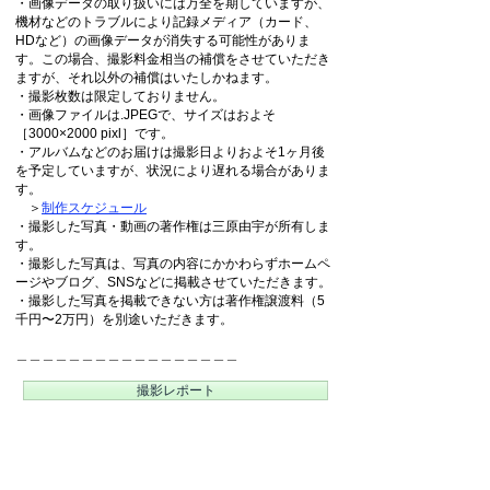
・画像データの取り扱いには万全を期していますが、
機材などのトラブルにより記録メディア（カード、
HDなど）の画像データが消失する可能性がありま
す。この場合、撮影料金相当の補償をさせていただき
ますが、それ以外の補償はいたしかねます。
・撮影枚数は限定しておりません。
・画像ファイルは.JPEGで、サイズはおよそ
［3000×2000 pixl］です。
・アルバムなどのお届けは撮影日よりおよそ1ヶ月後
を予定していますが、状況により遅れる場合がありま
す。
＞
制作スケジュール
・撮影した写真・動画の著作権は三原由宇が所有しま
す。
・撮影した写真は、写真の内容にかかわらずホームペ
ージやブログ、SNSなどに掲載させていただきます。
・撮影した写真を掲載できない方は著作権譲渡料（5
千円〜2万円）を別途いただきます。
＿＿＿＿＿＿＿＿＿＿＿＿＿＿＿＿＿
撮影レポート