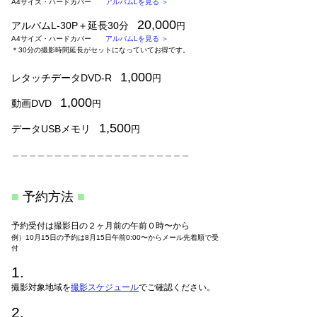
A4サイズ・ハードカバー
アルバムLを見る ＞
20,000
アルバムL-30P＋延長30分
円
A4サイズ・ハードカバー
アルバムLを見る ＞
＊30分の撮影時間延長がセットになっていてお得です。
1,000
レタッチデータDVD-R
円
1,000
動画DVD
円
1,500
データUSBメモリ
円
＿＿＿＿＿＿＿＿＿＿＿＿＿＿＿＿＿＿＿＿＿
■
予
約方法
■
予約受付は撮影日の２ヶ月前の午前０時〜から
例）10月15日の予約は8月15日午前0:00〜からメール先着順で受
付
1.
撮影対象地域を
撮影スケジュール
でご確認ください。
2.