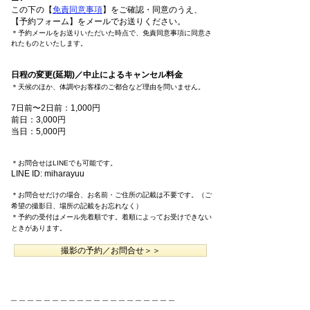
この下の【
免責同意事項
】
をご確認・同意のうえ、
【予約フォーム】
をメールでお送りください。
＊予約メールをお送りいただいた時点で、免責同意事項に同意さ
れたものといたします。
日程の変更(延期)／中止によるキャンセル料金
＊天候のほか、体調やお客様のご都合など理由を問いません。
7日前〜2日前：1,000円
前日：3,000円
当日：5,000円
＊お問合せはLINEでも可能です。
LINE ID: miharayuu
＊お問合せだけの場合、お名前・ご住所の記載は不要です。（ご
希望の撮影日、場所の記載をお忘
れなく）
＊予約の受付はメール先着順です。着順によってお受けできない
ときがあります。
撮影の予約／お問合せ＞＞
＿＿＿＿＿＿＿＿＿＿＿＿＿＿＿＿＿＿＿＿