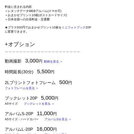
​
料金に含まれる内容
＋レタッチデータWEBアルバム(スマホ可)
＋
おまかせプリント10枚(ポストカードサイズ)
＋日本全国への出張料金・交通費
★プラス500円でおまかせプリント10枚を
ミニフォトブック
20P
に変更できます。
+オプション
＿＿＿＿＿＿＿＿＿＿＿＿＿＿＿＿＿＿＿＿＿
3,000
動画撮影
円
動画を見る ＞
5,500
時間延長(30分)
円
500
2Lプリントフォトフレーム
円
フォトフレームを見る ＞
5,000
ブックレット20P
円
A5サイズ
ブックレットを見る ＞
11
,000
アルバムS-
20P
円
A5サイズ・ハードカバー
アルバムSを見る ＞
16,000
アルバムL-20P
円