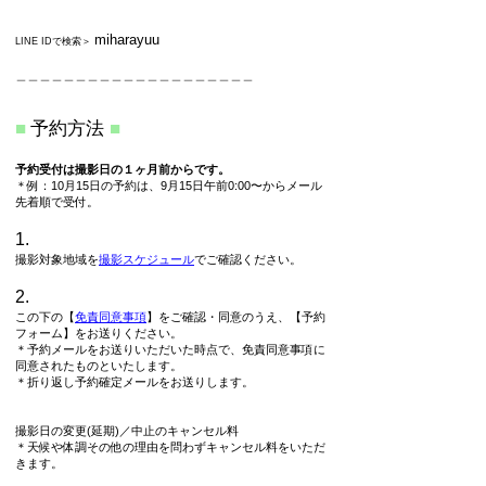
miharayuu
LINE IDで検索＞
＿＿＿＿＿＿＿＿＿＿＿＿＿＿＿＿＿＿＿＿
■
予約方法
■
予約受付は撮影日の１ヶ月前からです。
＊例：10月15日の予約は、9月15日午前0:00〜からメール
先着順で受付。
1.
撮影対象地域を
撮影スケジュール
でご確認ください。
2.
この下の【
免責同意事項
】をご確認・同意のうえ、【予約
フォーム】をお送りください。​
＊予約メールをお送りいただいた時点で、免責同意事項に
同意されたものといたします。
​＊折り返し予約確定メールをお送りします。
撮影日の変更(延期)／中止のキャンセル料
＊天候や体調その他の理由を問わずキャンセル料をいただ
きます。