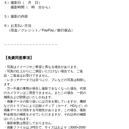
４）撮影日（ 月 日）
撮影時間（ 時 分から）
５）撮影の内容​
​
６）お支払い方法
（現金／クレジット／PayPay／銀行振込）
＿＿＿＿＿＿＿＿＿＿＿＿＿＿＿＿＿
【免責同意事項】
・写真はイメージやご希望と異なる場合があります。
・写真の仕上がりにご満足いただけない場合でも、ご返
品・ご返金はお受けできません。
・レタッチデータでは目つぶり、ブレなどの写真は削除し
ます。
・万一不慮の事態が発生し撮影できなくなった場合、代替
のカメラマンはご用意できません。またこの場合、一切の
補償および賠償はいたしかねます。
・画像データの取り扱いには万全を期していますが、機材
などのトラブルにより記録メディア（カード、HDなど）の
画像データが消失する可能性があります。この場合、撮影
料金相当の補償をさせていただきますが、それ以外の補償
はいたしかねます。
・撮影枚数は限定しておりません。
・画像ファイルは.JPEGで、サイズはおよそ［3000×2000