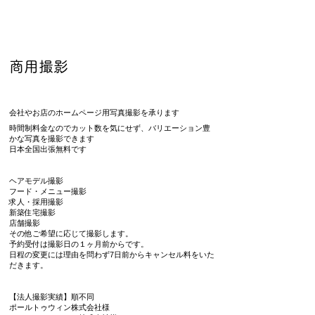
商用撮影
会社やお店のホームページ用写真撮影を承ります
時間制料金なのでカット数を気にせず、バリエーション豊
かな写真を撮影できます
日本全国出張無料です
ヘアモデル撮影
フード・メニュー撮影
求人・採用撮影
新築住宅撮影
店舗撮影
その他ご希望に応じて撮影します。
予約受付は撮影日の１ヶ月前からです。
日程の変更には理由を問わず7日前からキャンセル料をいた
だきます。
【法人撮影実績】順不同
ポールトゥウィン株式会社様