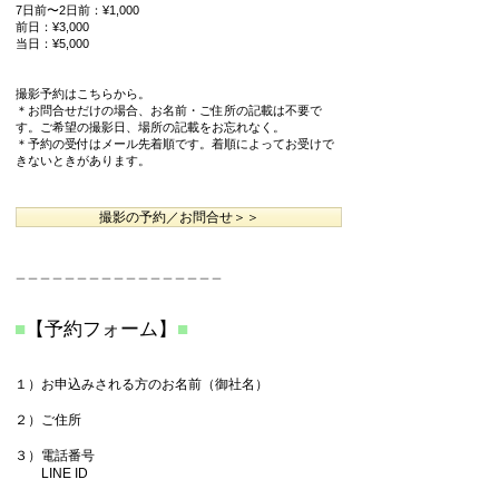
7日前〜2日前：¥1,000
前日：¥3,000
当日：¥5,000
撮影予約はこちらから。
＊お問合せだけの場合、お名前・ご住所の記載は不要で
す。ご希望の撮影日、場所の記載をお忘れなく。
＊予約の受付はメール先着順です。着順によってお受けで
きないときがあります。
撮影の予約／お問合せ＞＞
＿＿＿＿＿＿＿＿＿＿＿＿＿＿＿＿＿
■
【予約フォーム】
■
１）お申込みされる方のお名前（御社名）
２）ご住所
３）電話番号
​ LINE ID