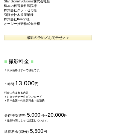
Star Signal Solutions株式会社様
松本内科胃腸科医院様
株式会社クラ・ゼミ様
有限会社木浪産業様
株式会社Koago様
オージー技研株式会社様
撮影の予約／お問合せ＞＞
■
撮
影料金
■
＊表示価格はすべて税込です。
13,000
円
１時間
​
料金に含まれる内容
＋レタッチデータダウンロード
＋日本全国への出張料金・交通費
5,000
20,0
00
著作権譲渡料
円〜
円
＊撮影時間によって設定しています。
5,500
延長料金(30分)
円