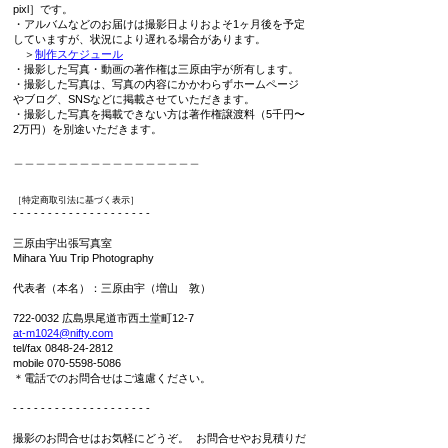
pixl］です。
・アルバムなどのお届けは撮影日よりおよそ1ヶ月後を予定
していますが、状況により遅れる場合があります。
＞
制作スケジュール
・撮影した写真・動画の著作権は三原由宇が所有します。
・撮影した写真は、写真の内容にかかわらずホームページ
やブログ、SNSなどに掲載させていただきます。
・撮影した写真を掲載できない方は著作権譲渡料（5千円〜
2万円）を別途いただきます。
＿＿＿＿＿＿＿＿＿＿＿＿＿＿＿＿＿
［特定商取引法に基づく表示］
- - - - - - - - - - - - - - - - - - - -
三原由宇出張写真室
Mihara Yuu Trip Photography
代表者（本名）：三原由宇（増山 敦）
722-0032
広島県尾道市西土堂町12-7
at-m1024@nifty.com
tel/fax
0848-24-2812
mobile
070-5598-5086
＊電話でのお問合せはご遠慮ください。
- - - - - - - - - - - - - - - - - - - -
撮影のお問合せはお気軽にどうぞ。 お問合せやお見積りだ