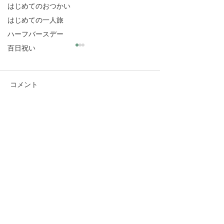
はじめてのおつかい
はじめての一人旅
ハーフバースデー
百日祝い
コメント
Tさま（東京都
Oさま（神奈川県）
コメントを追加…
三原由宇出張写真室
​ M
ihara Yuu Trip Photography