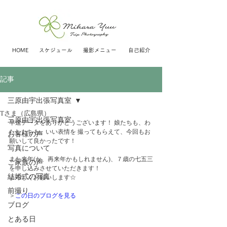
HOME
スケジュール
撮影メニュー
自己紹介
記事
三原由宇出張写真室
Tさま（広島県）
三原由宇出張写真室
早速データをありがとうございます！ 娘たちも、わ
たしたちも、いい表情を 撮ってもらえて、今回もお
お客様の声
願いして良かったです！  
写真について
また来年(か、再来年かもしれません)、７歳の七五三
ご家族の声
を申し込みさせていただきます！  
結婚式の写真
よろしくお願いします☆
前撮り
＞
この日のブログを見る
ブログ
とある日