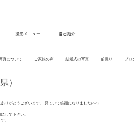
撮影メニュー
自己紹介
写真について
ご家族の声
結婚式の写真
前撮り
ブロ
崎県）
五三
沖縄
ペット
マタニティ
スタジオ
ニュー
ありがとうございます。 見ていて笑顔になりました(^-^)  
プル
ポートレート
大学卒業記念
アルバム
はじめて
切にして下さい。
。   