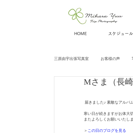
HOME
スケジュール
三原由宇出張写真室
お客様の声
Mさま（長
子どもと家族
お宮参り
七
 届きました♪ 素敵なアルバム
商用撮影
青旅
夫婦・カッ
寒い日が続きますがお体大
またよろしくお願いいたします
ハーフバースデー
百日祝い
＞
この日のブログを見る