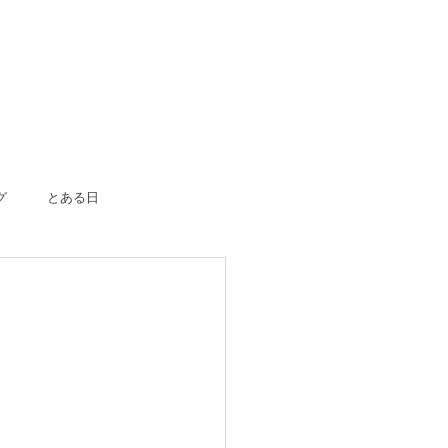
グ
とある日
ボーン
入園入学
成人式
のおつかい
はじめての一人旅