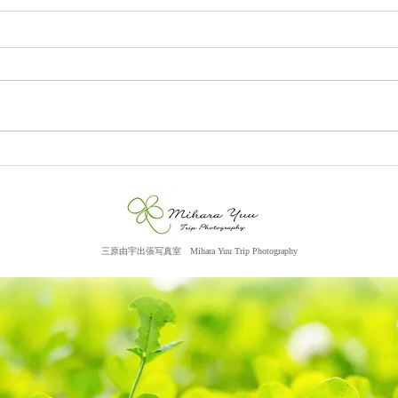
Tさ
Oさま（神奈川県）
三原由宇出張写真室
​ M
ihara Yuu Trip Photography