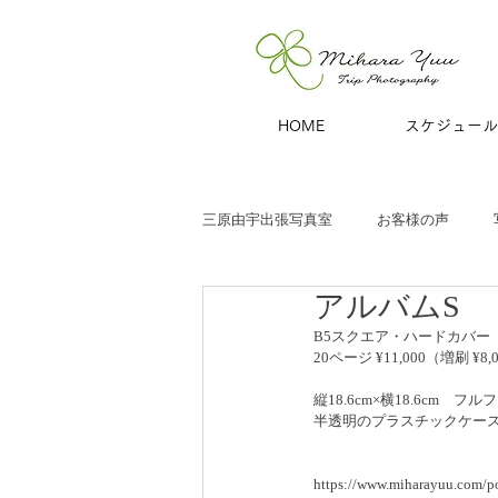
HOME
スケジュール
三原由宇出張写真室
お客様の声
アルバムS
子どもと家族
お宮参り
七
B5スクエア・ハードカバー
20ページ ¥11,000（増刷 ¥8,
商用撮影
青旅
夫婦・カッ
縦18.6cm×横18.6cm　フ
半透明のプラスチックケー
https://www.miharayuu.com/p
ハーフバースデー
百日祝い