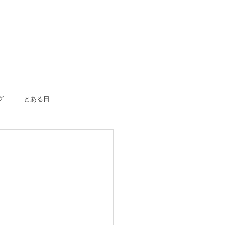
グ
とある日
ボーン
入園入学
成人式
のおつかい
はじめての一人旅