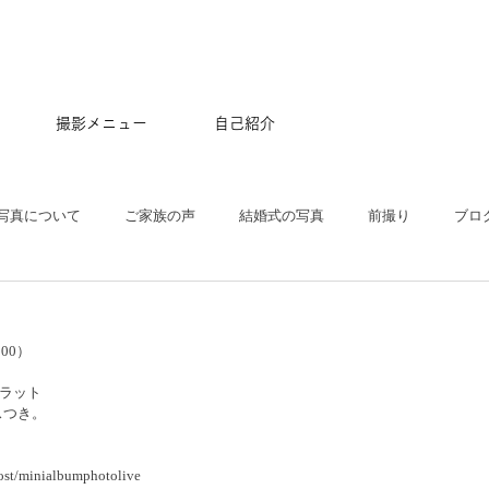
撮影メニュー
自己紹介
写真について
ご家族の声
結婚式の写真
前撮り
ブロ
五三
沖縄
ペット
マタニティ
スタジオ
ニュー
000）
プル
ポートレート
大学卒業記念
アルバム
はじめて
ルフラット
スつき。
ost/minialbumphotolive