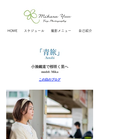
HOME
スケジュール
撮影メニュー
自己紹介
​小湊鐵道で桜咲く里へ
​model: Mika
この日のブログ